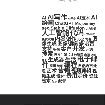
2026年 5月 29日
AI写作
AI
AI
AI技术
AI平台
绘画
ChatGPT
Midjourney
seo
Stable Diffusion
人力资源
代码
人工智能
代码生成
内容创作
图
办公
博客
免费试用
图像编辑
多语言
像生成
开发
支持
客户
头像
开源
搜索
搜索引擎
文本转语音
求职
游戏
电子邮
生活
生成器
开发
件
编程
自然语言处
简历
绘画
营销
艺术
视频剪辑
视
理
费用定价
设计
频生成
资源
检索
配音
配乐