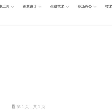
率工具
创意设计
生成艺术
职场办公
技
图
图
图
营
图
AI
营
像
片
像
销
片
提
销
处
编
生
宣
编
示
工
理
辑
成
传
辑
词
具
文
图
视
办
图
智
绘
数
PPT
本
标
频
公
像
能
画
字
制
处
设
生
助
修
对
网
人
作
理
计
成
手
复
话
站
电
思
智
字
音
客
抠
小
文
模
商
维
能
体
乐
户
图
说
档
型
作
导
总
设
生
服
消
创
总
社
图
图
第 1 页，共 1 页
结
计
成
务
除
作
结
区