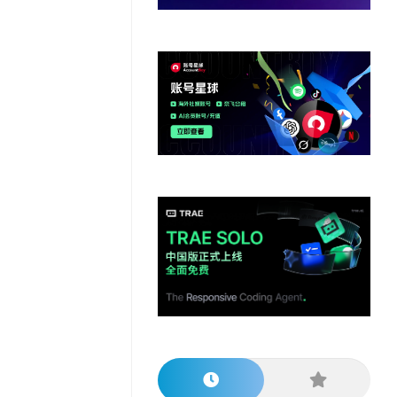
他
数
教
据
网
学
程
其
分
站
习
他
析
播
教
模
客
育
扩
型
展
资
源