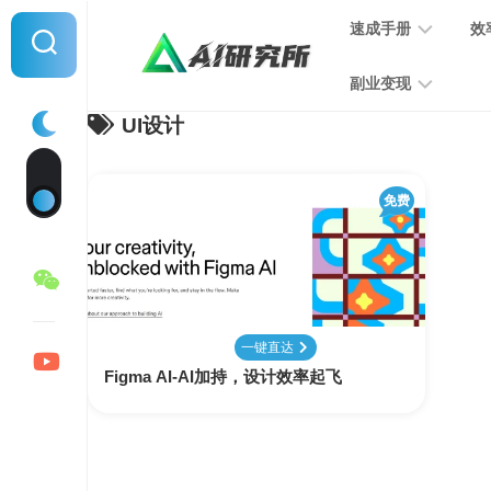
Skip
速成手册
效
to
content
副业变现
UI设计
提
示
词
音
指
免费
频
南
变
现
MJ
学
写
习
文
一键直达
手
变
Figma AI-AI加持，设计效率起飞
册
现
SD
图
学
片
习