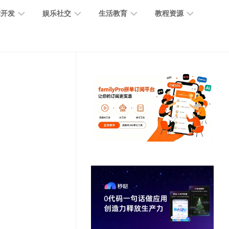
术开发
娱乐社交
生活教育
教程资源
大
媒
医
GPT
语
模
体
疗
教
言
型
创
医
程
模
作
学
型
开
MJ
放
媒
时
教
视
平
体
尚
程
觉
台
社
前
模
交
沿
型
SD
代
教
码
游
生
程
语
开
戏
活
音
发
辅
日
模
助
常
其
型