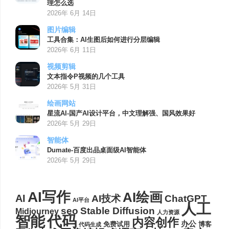
理怎么选
2026年 6月 14日
图片编辑
工具合集：AI生图后如何进行分层编辑
2026年 6月 11日
视频剪辑
文本指令P视频的几个工具
2026年 5月 31日
绘画网站
星流AI-国产AI设计平台，中文理解强、国风效果好
2026年 5月 29日
智能体
Dumate-百度出品桌面级AI智能体
2026年 5月 29日
AI写作
AI绘画
AI
AI技术
ChatGPT
AI平台
人工
seo
Stable Diffusion
Midjourney
人力资源
代码
智能
内容创作
办公
博客
免费试用
代码生成