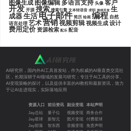
图像编辑
多语言支持
客户
图像生成
头像
开发
搜索
生
开源
搜索引擎
文本转语音
求职
游戏开发
电子邮件
编程
生活
成器
自然
简历
绘画
营销
艺术
视频剪辑
设计
视频生成
语言处理
费用定价
资源检索
配音
配乐
AI研究所，国内外AI工具首发站，作为权威的AI垂直类交流社
区，长期深耕于AI领域的发展与研究；专注于AI工具的分享、
AI变现策略的探讨，以及提供丰富的AI教程和最新资讯，致力
于让AI走进现实，实际落地应用
资源入口
前沿资讯
副业变现
本站声明
Jay总站
量子位
视频变现
商务合作
Jay星球
新智元
图片变现
付费星球
Jay部落
智东西
音频变现
免责声明