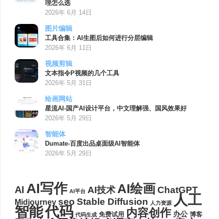
理怎么选
2026年 6月 14日
图片编辑
工具合集：AI生图后如何进行分层编辑
2026年 6月 11日
视频剪辑
文本指令P视频的几个工具
2026年 5月 31日
绘画网站
星流AI-国产AI设计平台，中文理解强、国风效果好
2026年 5月 29日
智能体
Dumate-百度出品桌面级AI智能体
2026年 5月 29日
AI写作
AI绘画
AI
AI技术
ChatGPT
AI平台
人工
seo
Stable Diffusion
Midjourney
人力资源
代码
智能
内容创作
办公
博客
免费试用
代码生成