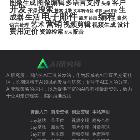
图像编辑
多语言支持
客户
图像生成
头像
开发
搜索
生
开源
搜索引擎
文本转语音
求职
游戏开发
电子邮件
编程
生活
成器
自然
简历
绘画
营销
艺术
视频剪辑
设计
视频生成
语言处理
费用定价
资源检索
配音
配乐
AI研究所，国内外AI工具首发站，作为权威的AI垂直类交流社
区，长期深耕于AI领域的发展与研究；专注于AI工具的分享、
AI变现策略的探讨，以及提供丰富的AI教程和最新资讯，致力
于让AI走进现实，实际落地应用
资源入口
前沿资讯
副业变现
本站声明
Jay总站
量子位
视频变现
商务合作
Jay星球
新智元
图片变现
付费星球
Jay部落
智东西
音频变现
免责声明