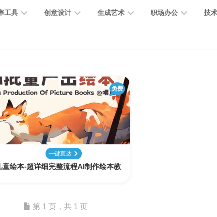
率工具
创意设计
生成艺术
职场办公
技
图
图
图
营
图
AI
营
像
片
像
销
片
提
销
处
编
生
宣
编
示
工
理
辑
成
传
免费
辑
词
具
文
图
视
办
图
智
绘
数
PPT
本
标
频
公
像
能
画
字
制
处
设
生
助
修
对
网
人
作
理
计
成
手
复
话
站
一键直达
I儿童绘本-超详细完整流程AI制作绘本教
电
思
！
智
字
音
客
抠
小
文
模
商
维
能
体
乐
户
图
说
档
型
作
导
总
设
生
服
消
创
总
社
图
图
第 1 页，共 1 页
结
计
成
务
除
作
结
区