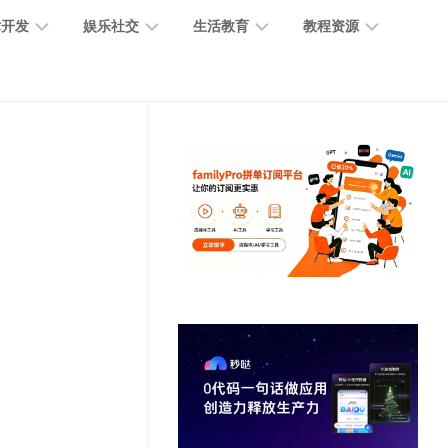
术开发
娱乐社交
生活教育
教程资源
大
媒
医
GPT
语
模
体
疗
教
言
型
创
医
程
模
作
学
型
开
MJ
放
媒
时
教
视
平
体
尚
程
觉
台
社
前
模
交
沿
型
SD
代
教
码
游
生
程
语
开
戏
活
音
发
辅
日
模
助
常
其
型