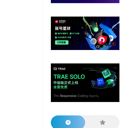
他
数
教
据
网
学
程
其
分
站
习
他
析
播
教
模
客
育
扩
型
展
资
源