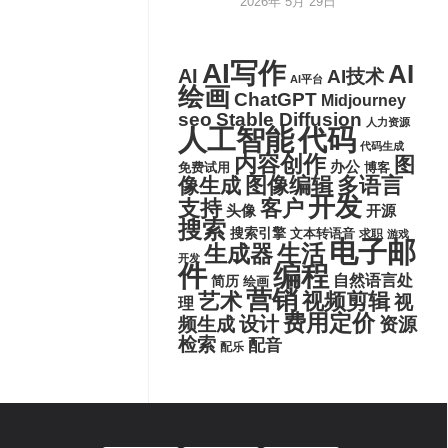
2026年 5月 29日
AI写作
AI
AI
AI技术
AI平台
绘画
ChatGPT
Midjourney
seo
Stable Diffusion
人力资源
代码
人工智能
代码生成
内容创作
图
办公
博客
免费试用
图像编辑
多语言
像生成
开发
支持
客户
头像
开源
搜索
搜索引擎
文本转语音
求职
游戏
电子邮
生活
生成器
开发
件
编程
自然语言处
简历
绘画
营销
艺术
视频剪辑
视
理
费用定价
设计
频生成
资源
检索
配音
配乐