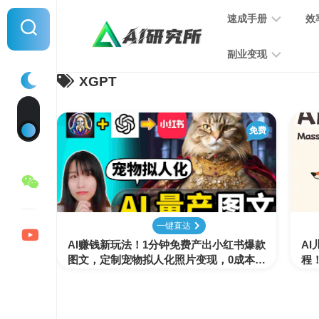
Skip
速成手册
效
to
content
副业变现
XGPT
提
示
词
音
指
免费
频
南
变
现
MJ
学
写
习
文
一键直达
手
变
AI赚钱新玩法！1分钟免费产出小红书爆款
册
A
现
图文，定制宠物拟人化照片变现，0成本月
程
入过万！
SD
图
学
片
习