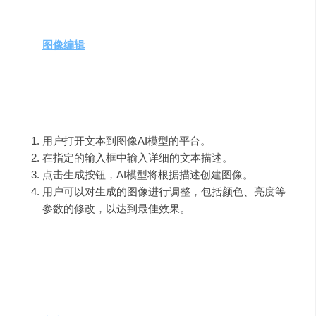
个性化图像生成
：用户可以根据自己的需求输入描
述，生成独一无二的图像。
图像编辑
功能
：提供基本的图像调整和编辑工具，使
用户能够优化生成的图像。
使用指南
用户打开文本到图像AI模型的平台。
在指定的输入框中输入详细的文本描述。
点击生成按钮，AI模型将根据描述创建图像。
用户可以对生成的图像进行调整，包括颜色、亮度等
参数的修改，以达到最佳效果。
需求人群与使用场景示例
内容创作者
：需要快速生成与文章或故事相匹配的插
图。