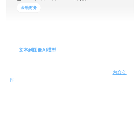
金融财务
在数字创意产业中，将文字转化为视觉图像的需求日益增
长。
文本到图像AI模型
是一个创新的平台，专门设计用于
将文本描述转换成相应的图像内容。通过深度学习和大量
图像数据集的训练，该模型能够理解文本中的描述，并生
成与之匹配的视觉图像，极大地促进了创意表达和
内容创
作
的过程。
主要功能与产品特色
文本描述转换
：利用先进的AI技术，将用户的文本描
述转换成精确的图像。
深度学习训练
：模型通过分析数百万图像及其描述，
学习人类外貌、纹理、环境等细节。