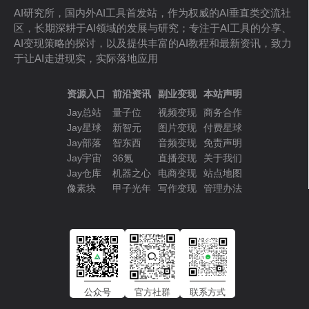
AI研究所，国内外AI工具首发站，作为权威的AI垂直类交流社
区，长期深耕于AI领域的发展与研究；专注于AI工具的分享、
AI变现策略的探讨，以及提供丰富的AI教程和最新资讯，致力
于让AI走进现实，实际落地应用
资源入口
前沿资讯
副业变现
本站声明
Jay总站
量子位
视频变现
商务合作
Jay星球
新智元
图片变现
付费星球
Jay部落
智东西
音频变现
免责声明
Jay宇宙
36氪
直播变现
关于我们
Jay仓库
机器之心
电商变现
站点地图
像素块
甲子光年
写作变现
管理办法
公众号
官方社群
联系方式