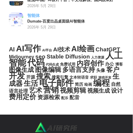
2026年 5月 29日
智能体
Dumate-百度出品桌面级AI智能体
2026年 5月 29日
AI写作
AI绘画
AI
AI技术
ChatGPT
AI平台
人工
seo
Stable Diffusion
Midjourney
人力资源
代码
智能
内容创作
办公
博客
免费试用
代码生成
图像编辑
多语言支持
客户
图像生成
头像
开发
搜索
生
开源
搜索引擎
文本转语音
求职
游戏开发
电子邮件
编程
生活
成器
自然
简历
绘画
营销
艺术
视频剪辑
设计
视频生成
语言处理
费用定价
资源检索
配音
配乐