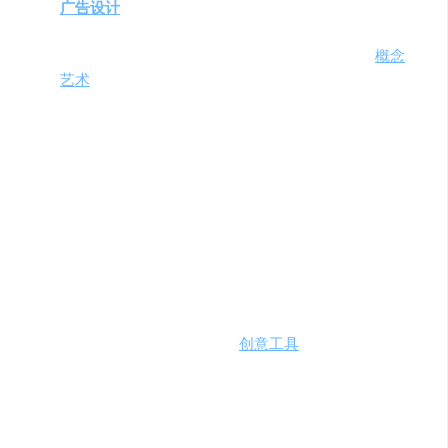
广告设计
师
：希望根据广告文案生成吸引人的视觉图
像。
游戏开发者
：需要根据角色设定和场景描述创建
概念
艺术
。
注意事项与费用定价
用户在使用平台时应确保文本描述不侵犯他人的知识
产权。
费用定价根据平台的不同版本和服务范围而定，具体
信息请参考官方网站。
总结
文本到图像AI模型是一个强大的
创意工具
，它通过将文字
描述转换为视觉图像，极大地扩展了创意产业的可能性。
无论是内容创作、广告设计还是游戏开发，该平台都能提
供高效、个性化的图像生成服务，满足不同用户的需求。