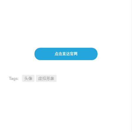
支持多种头像风格和定制选项
适用于个人和商业用途
点击直达官网
Tags:
头像
虚拟形象