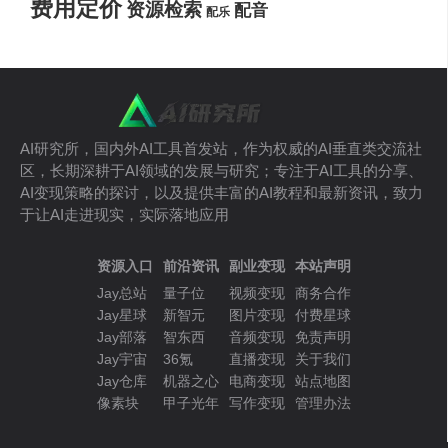
费用定价
资源检索
配音
配乐
AI研究所，国内外AI工具首发站，作为权威的AI垂直类交流社
区，长期深耕于AI领域的发展与研究；专注于AI工具的分享、
AI变现策略的探讨，以及提供丰富的AI教程和最新资讯，致力
于让AI走进现实，实际落地应用
资源入口
前沿资讯
副业变现
本站声明
Jay总站
量子位
视频变现
商务合作
Jay星球
新智元
图片变现
付费星球
Jay部落
智东西
音频变现
免责声明
Jay宇宙
36氪
直播变现
关于我们
Jay仓库
机器之心
电商变现
站点地图
像素块
甲子光年
写作变现
管理办法