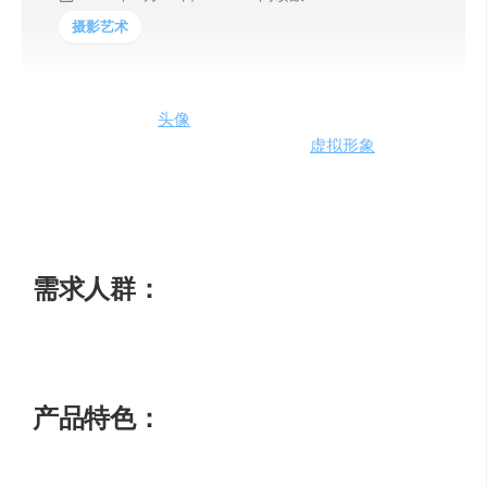
摄影艺术
avatarify是一个AI
头像
生成器，通过人工智能技术生成逼真
的头像，帮助用户创建令人印象深刻的
虚拟形象
。它具有
简单易用的界面，丰富多样的头像风格和定制选项，适用
于个人和商业用途。avatarify提供免费试用和付费订阅两种
定价方式。
需求人群：
个人形象创作、社交媒体、商业营销
产品特色：
通过上传照片生成逼真的AI头像