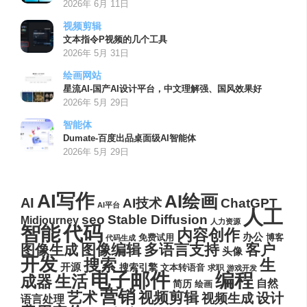
2026年 6月 11日
视频剪辑
文本指令P视频的几个工具
2026年 5月 31日
绘画网站
星流AI-国产AI设计平台，中文理解强、国风效果好
2026年 5月 29日
智能体
Dumate-百度出品桌面级AI智能体
2026年 5月 29日
AI写作
AI绘画
AI
AI技术
ChatGPT
AI平台
人工
seo
Stable Diffusion
Midjourney
人力资源
代码
智能
内容创作
办公
博客
免费试用
代码生成
图像编辑
多语言支持
客户
图像生成
头像
开发
搜索
生
开源
搜索引擎
文本转语音
求职
游戏开发
电子邮件
编程
生活
成器
自然
简历
绘画
营销
艺术
视频剪辑
设计
视频生成
语言处理