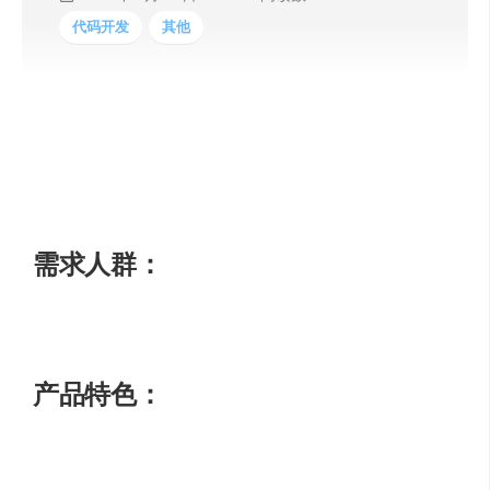
代码开发
其他
AI头像生成器使用人工智能技术，生成与你完美匹配的头
像，捕捉你的个性。你可以成为任何形象、任何地方，任
何人！产品不需要订阅，只需一次性支付费用。已被超过
21,434名用户使用，共生成了7,329,297个头像。
需求人群：
用于个人社交媒体平台、团队合作、职业网络等
产品特色：
提供350多种风格可供选择