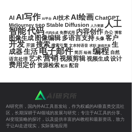
AI写作
AI绘画
AI
AI技术
ChatGPT
AI平台
人工
seo
Stable Diffusion
Midjourney
人力资源
代码
智能
内容创作
办公
博客
免费试用
代码生成
图像编辑
多语言支持
客户
图像生成
头像
开发
搜索
生
开源
搜索引擎
文本转语音
求职
游戏开发
电子邮件
编程
生活
成器
自然
简历
绘画
营销
艺术
视频剪辑
设计
视频生成
语言处理
费用定价
资源检索
配音
配乐
AI研究所，国内外AI工具首发站，作为权威的AI垂直类交流社
区，长期深耕于AI领域的发展与研究；专注于AI工具的分享、
AI变现策略的探讨，以及提供丰富的AI教程和最新资讯，致力
于让AI走进现实，实际落地应用