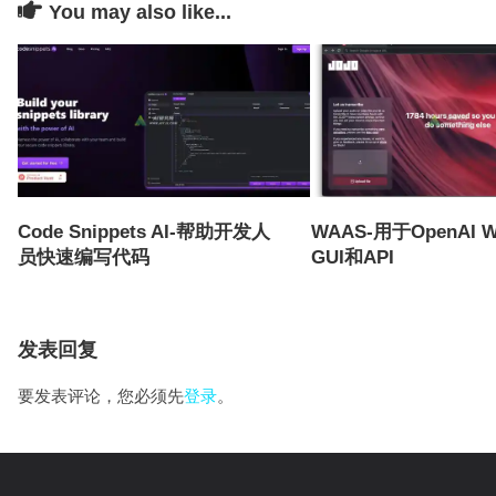
You may also like...
Code Snippets AI-帮助开发人
WAAS-用于OpenAI W
员快速编写代码
GUI和API
发表回复
要发表评论，您必须先
登录
。