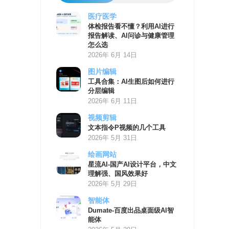
医疗医学
AI
体检报告看不懂？利用AI进行
学
报告解读、AI问诊与健康管理
习
怎么选
资
2026年 6月 14日
源
图片编辑
工具合集：AI生图后如何进行
分层编辑
2026年 6月 11日
视频剪辑
文本指令P视频的几个工具
2026年 5月 31日
绘画网站
星流AI-国产AI设计平台，中文
理解强、国风效果好
2026年 5月 29日
智能体
Dumate-百度出品桌面级AI智
能体