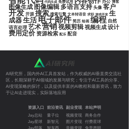
智能
内容创作
办公
博客
免费试用
代码生成
图像编辑
多语言支持
客户
图像生成
头像
开发
搜索
生
开源
搜索引擎
文本转语音
求职
游戏开发
电子邮件
编程
生活
成器
自然
简历
绘画
营销
艺术
视频剪辑
设计
视频生成
语言处理
费用定价
资源检索
配音
配乐
AI研究所，国内外AI工具首发站，作为权威的AI垂直类交流社
区，长期深耕于AI领域的发展与研究；专注于AI工具的分享、
AI变现策略的探讨，以及提供丰富的AI教程和最新资讯，致力
于让AI走进现实，实际落地应用
资源入口
前沿资讯
副业变现
本站声明
Jay总站
量子位
视频变现
商务合作
Jay星球
新智元
图片变现
付费星球
Jay部落
智东西
音频变现
免责声明