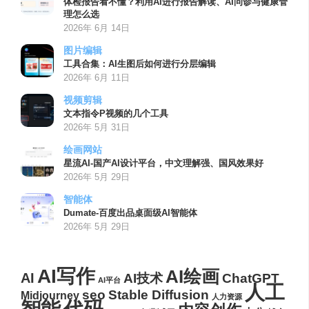
体检报告看不懂？利用AI进行报告解读、AI问诊与健康管
理怎么选
2026年 6月 14日
图片编辑
工具合集：AI生图后如何进行分层编辑
2026年 6月 11日
视频剪辑
文本指令P视频的几个工具
2026年 5月 31日
绘画网站
星流AI-国产AI设计平台，中文理解强、国风效果好
2026年 5月 29日
智能体
Dumate-百度出品桌面级AI智能体
2026年 5月 29日
AI写作
AI绘画
AI
AI技术
ChatGPT
AI平台
人工
seo
Stable Diffusion
Midjourney
人力资源
代码