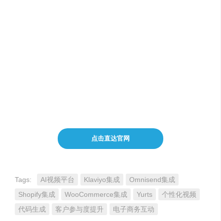
注意事项与费用定价
：
在使用Maverick时，请确保您的设备已连接至互联网以获
取最佳的使用体验。关于费用定价，Maverick提供Starter
和Pro两种套餐供您选择。Starter套餐每月费用为$100，适
合初创型电商店铺；Pro套餐则根据您的具体需求提供定制
化的解决方案和价格。
点击直达官网
Tags:
AI视频平台
Klaviyo集成
Omnisend集成
Shopify集成
WooCommerce集成
Yurts
个性化视频
代码生成
客户参与度提升
电子商务互动