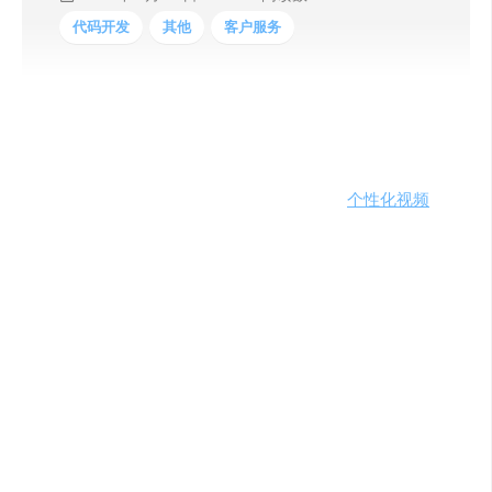
代码开发
其他
客户服务
Maverick是一个基于
人工智能
的视频平台，专为电子商务
店铺设计，通过个性化互动与客户建立紧密联系。借助预
构建的脚本和模板，Maverick能够自动化地
个性化视频
信
息，并通过个性化的电子邮件和品牌视频页面进行高效传
递。
背景
：
在数字化时代，视频已成为最有效的营销和互动内容形式
之一。然而，为每个客户单独录制视频既费时又费力。
Maverick应运而生，解决了这一难题，让电商店铺能够通
过一次录制，为所有客户个性化视频，从而显著提升客户
参与度和满意度。