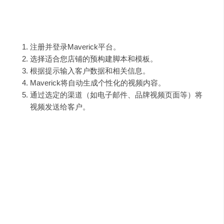
使用指南
：
注册并登录Maverick平台。
选择适合您店铺的预构建脚本和模板。
根据提示输入客户数据和相关信息。
Maverick将自动生成个性化的视频内容。
通过选定的渠道（如电子邮件、品牌视频页面等）将
视频发送给客户。
需求人群与使用场景示例
：
电商店铺主：希望通过个性化视频提升客户参与度和
销售业绩。
市场营销人员：寻求创新方式吸引和留住客户，提高
品牌影响力。
客户服务团队：希望通过视频与客户建立更紧密的联
系，提升客户满意度。