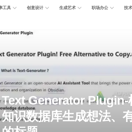
率工具
创意设计
生成艺术
职场办公
技
图
图
图
营
图
AI
营
像
片
像
销
片
提
销
处
编
生
宣
编
示
工
理
辑
成
传
辑
词
具
文
图
视
办
图
智
绘
数
PPT
本
标
频
公
像
能
画
字
制
处
设
生
助
修
对
网
人
作
理
计
成
手
复
话
站
Text Generator Plug
电
思
智
字
音
客
抠
小
文
模
商
维
知识数据库生成想法、
能
体
乐
户
图
说
档
型
作
导
总
设
生
服
消
创
总
社
图
图
结
计
成
务
除
作
结
区