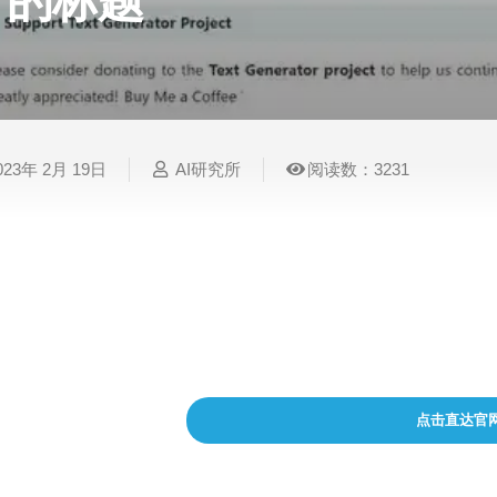
的标题
表
视
建
摄
法
图
写
视
视
3D
格
频
筑
影
律
片
作
频
频
创
处
处
设
写
法
压
平
总
修
作
理
理
计
真
规
缩
台
结
复
023年 2月 19日
AI研究所
阅读数：3231
智
音
服
电
图
论
音
视
语
能
频
装
子
片
文
频
频
音
翻
处
设
邮
换
写
总
字
识
译
理
计
件
脸
作
结
幕
别
文本生成器是一种开源 AI 助手工具，它将生成人
织的力量。 例如，使用文本生成器根据您的知识数
简
智
创
金
视
语
历
纲和整个段落。 可能性是无穷无尽的！
能
意
融
频
音
制
搜
灵
财
换
克
作
索
感
务
脸
隆
点击直达官
智
视
语
能
频
音