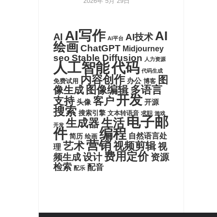
2026年 5月 29日
AI写作
AI
AI
AI技术
AI平台
绘画
ChatGPT
Midjourney
seo
Stable Diffusion
人力资源
代码
人工智能
代码生成
内容创作
图
办公
博客
免费试用
图像编辑
多语言
像生成
开发
支持
客户
头像
开源
搜索
搜索引擎
文本转语音
求职
游戏
电子邮
生活
生成器
开发
件
编程
自然语言处
简历
绘画
营销
艺术
视频剪辑
视
理
费用定价
设计
频生成
资源
检索
配音
配乐