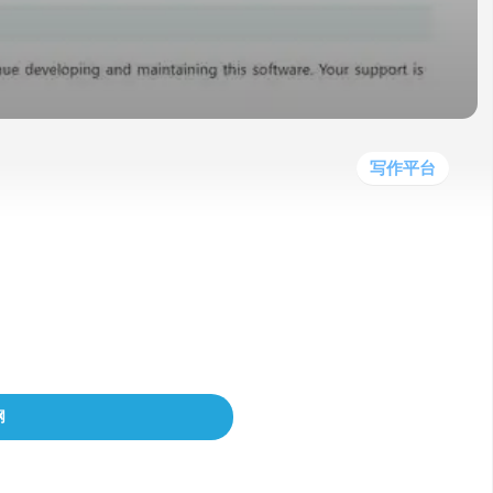
他
数
教
据
网
学
程
其
分
站
习
他
析
播
教
模
客
育
扩
型
展
资
写作平台
源
工智能的强大功能带入黑曜石中知识创造和组
据库生成想法、有吸引力的标题、摘要、大
网