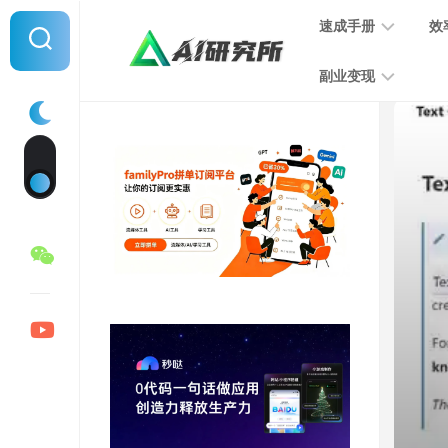
Skip
速成手册
效
to
content
副业变现
提
示
词
音
指
频
南
变
现
MJ
学
写
习
文
手
变
册
现
SD
图
学
片
习