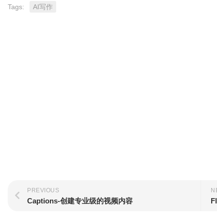
配
生
合
Tags:
AI写作
色
成
成
视
频
剪
辑
PREVIOUS
N
Captions-创建专业级的视频内容