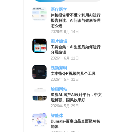
医疗医学
AI
体检报告看不懂？利用AI进行
学
报告解读、AI问诊与健康管理
习
怎么选
资
2026年 6月 14日
源
图片编辑
工具合集：AI生图后如何进行
分层编辑
2026年 6月 11日
视频剪辑
文本指令P视频的几个工具
2026年 5月 31日
绘画网站
星流AI-国产AI设计平台，中文
理解强、国风效果好
2026年 5月 29日
智能体
Dumate-百度出品桌面级AI智
能体