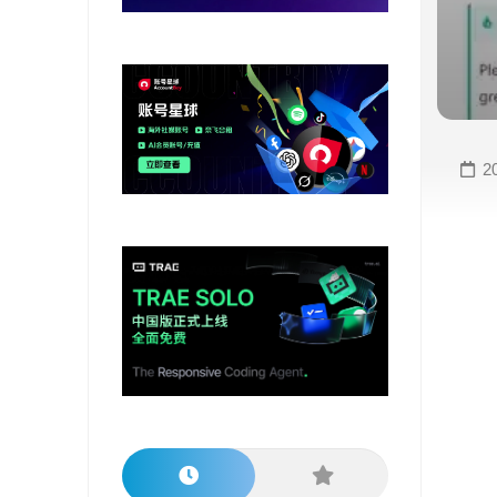
变
手
现
册
直
COMFYUI
播
手
变
册
2
现
大
视
模
频
型
变
手
现
册
电
大
商
模
变
型
现
榜
单