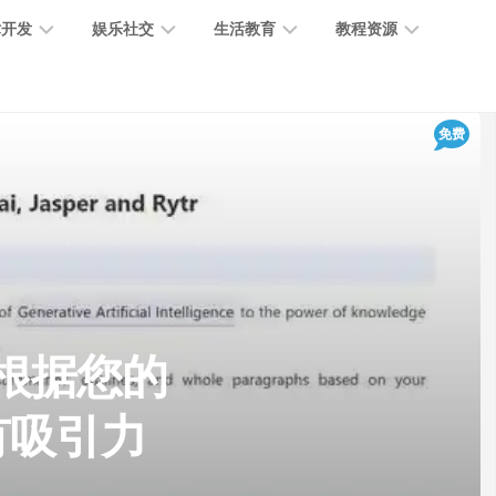
术开发
娱乐社交
生活教育
教程资源
大
媒
医
GPT
免费
语
模
体
疗
教
言
型
创
医
程
模
作
学
型
开
MJ
放
媒
时
教
视
平
体
尚
程
觉
台
社
前
模
交
沿
型
in-根据您的
SD
代
教
码
游
生
程
语
有吸引力
开
戏
活
音
发
辅
日
模
助
常
其
型