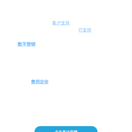
客户服务和支持团队
：在银行、保险等行业中，通过
AI助手提供24/7的
客户支持
。
IT团队
：利用AI技术自动化内部
IT支持
，提高解决问题
的效率。
数字营销
和客户体验专业人员
：通过个性化服务提升
客户满意度和忠诚度。
人工智能技术研究者
：探索和研究对话式AI在实际业
务中的应用。
注意事项与
费用定价
在选择Kore.ai时，企业应考虑其业务需求和预算，以确定
最合适的服务方案。Kore.ai提供基于用例的定价模式，自
动化率可达15%到75%。具体的费用信息，建议通过官方渠
道进行咨询。