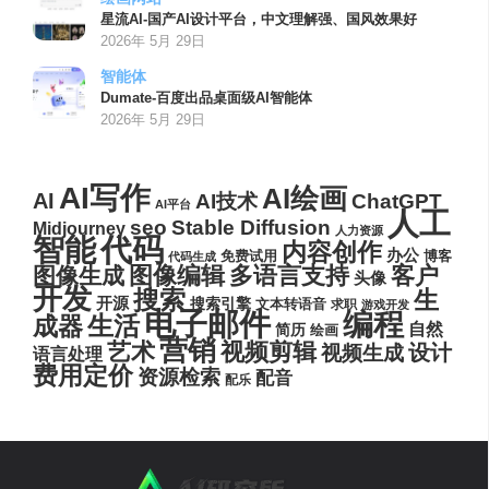
星流AI-国产AI设计平台，中文理解强、国风效果好
2026年 5月 29日
智能体
Dumate-百度出品桌面级AI智能体
2026年 5月 29日
AI写作
AI绘画
AI
AI技术
ChatGPT
AI平台
人工
seo
Stable Diffusion
Midjourney
人力资源
代码
智能
内容创作
办公
博客
免费试用
代码生成
图像编辑
多语言支持
客户
图像生成
头像
开发
搜索
生
开源
搜索引擎
文本转语音
求职
游戏开发
电子邮件
编程
生活
成器
自然
简历
绘画
营销
艺术
视频剪辑
设计
视频生成
语言处理
费用定价
资源检索
配音
配乐