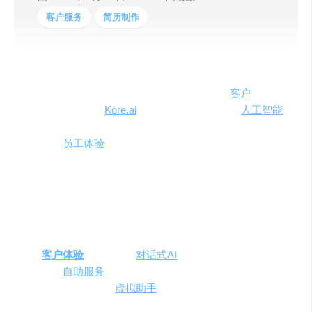
客户服务
简历制作
在数字化时代，企业正寻求通过技术创新提升
客户
服务和
员工互动的质量。
Kore.ai
作为全球领先的对话式
人工智能
技术公司，致力于在语音和数字渠道上提供卓越的客户、
代理商和
员工体验
。通过其创新的技术和智能化解决方
案，Kore.ai旨在使体验更加智能化和人性化，从而增强企
业的竞争力和品牌价值。
主要功能与产品特色
客户体验
优化
：通过
对话式AI
技术，提供人性化和高
效的
自助服务
体验。
员工体验提升
：
虚拟助手
自动化员工交互，快速准确
地回答常见问题，让员工专注于更重要的任务。