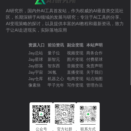
AI研究所，国内外AI工具首发站，作为权威的AI垂直类交流社
区，长期深耕于AI领域的发展与研究；专注于AI工具的分享、
AI变现策略的探讨，以及提供丰富的AI教程和最新资讯，致力
于让AI走进现实，实际落地应用
资源入口
前沿资讯
副业变现
本站声明
Jay总站
量子位
视频变现
商务合作
Jay星球
新智元
图片变现
付费星球
Jay部落
智东西
音频变现
免责声明
Jay宇宙
36氪
直播变现
关于我们
Jay仓库
机器之心
电商变现
站点地图
像素块
甲子光年
写作变现
管理办法
公众号
官方社群
联系方式