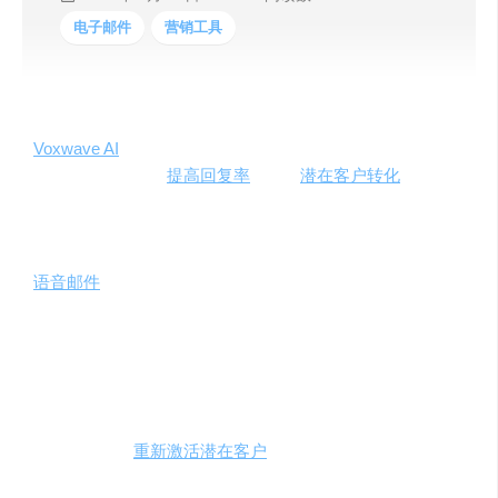
电子邮件
营销工具
Voxwave AI
是一款基于AI技术的销售线索生成工具，通过
个性化的语音信息
提高回复率
，并将
潜在客户转化
为实际
购买者。这款工具让销售人员能够在平台上录制一分钟的
语音，结合动态标签编写信息，然后将生成的片段插入邮
件中，向预热或冷漠的潜在客户发送数百封高度个性化的
语音邮件
。
背景
：
在当今竞争激烈的销售环境中，个性化和及时的联系对于
建立客户关系至关重要。Voxwave AI应运而生，利用AI技
术为销售人员提供了一种全新的方式，通过熟悉的声音和
个性化的信息
重新激活潜在客户
，提高回复率。