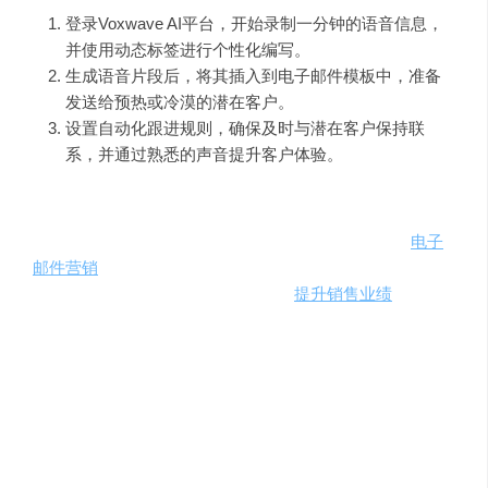
登录Voxwave AI平台，开始录制一分钟的语音信息，
并使用动态标签进行个性化编写。
生成语音片段后，将其插入到电子邮件模板中，准备
发送给预热或冷漠的潜在客户。
设置自动化跟进规则，确保及时与潜在客户保持联
系，并通过熟悉的声音提升客户体验。
需求人群和使用场景示例
：
Voxwave AI适用于各种需要提高销售效率和回复率的
电子
邮件营销
场景。特别适合那些希望通过个性化语音信息来
增强客户关系、重新激活潜在客户并
提升销售业绩
的销售
人员和团队。
注意事项和费用定价
：
在使用Voxwave AI时，请确保遵守公司的商业交易法规、
隐私政策和服务条款。关于费用定价，请访问Voxwave AI
官方网站或与客服联系以获取详细信息。