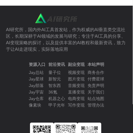
AI研究所，国内外AI工具首发站，作为权威的AI垂直类交流社
区，长期深耕于AI领域的发展与研究；专注于AI工具的分享、
AI变现策略的探讨，以及提供丰富的AI教程和最新资讯，致力
于让AI走进现实，实际落地应用
资源入口
前沿资讯
副业变现
本站声明
Jay总站
量子位
视频变现
商务合作
Jay星球
新智元
图片变现
付费星球
Jay部落
智东西
音频变现
免责声明
Jay宇宙
36氪
直播变现
关于我们
Jay仓库
机器之心
电商变现
站点地图
像素块
甲子光年
写作变现
管理办法