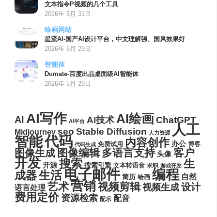
文本指令P视频的几个工具
2026年 5月 31日
绘画网站
星流AI-国产AI设计平台，中文理解强、国风效果好
2026年 5月 29日
智能体
Dumate-百度出品桌面级AI智能体
2026年 5月 29日
AI写作
AI绘画
AI
AI技术
ChatGPT
AI平台
人工
seo
Stable Diffusion
Midjourney
人力资源
代码
智能
内容创作
办公
博客
免费试用
代码生成
图像编辑
多语言支持
客户
图像生成
头像
开发
搜索
生
开源
搜索引擎
文本转语音
求职
游戏开发
电子邮件
编程
生活
成器
自然
简历
绘画
营销
艺术
视频剪辑
设计
视频生成
语言处理
费用定价
资源检索
配音
配乐