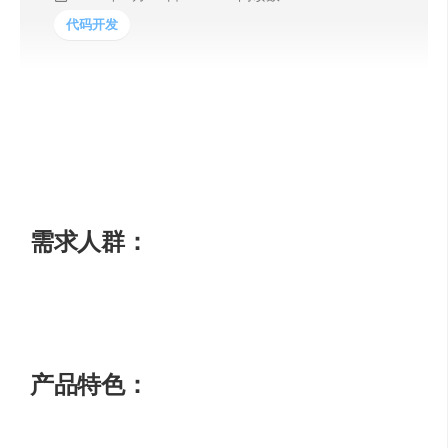
代码开发
MOVE Ai是一款能够从任何视频、高清相机或移动设备中
提取高保真动作的人工智能软件。它能够帮助创作者将运
动带入数字世界，实现无限规模的动作捕捉，为创作者们
提供数字内容创作和体验的工具。
需求人群：
创作者可以使用MOVE Ai将运动带入他们的数字作品中，
创造出更真实、更生动的体验。
产品特色：
从视频、相机或移动设备中提取高保真动作