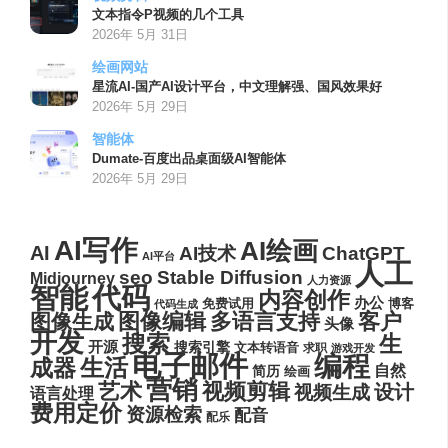
文本指令P视频的几个工具
2026年 5月 31日
绘画网站
星流AI-国产AI设计平台，中文理解强、国风效果好
2026年 5月 29日
智能体
Dumate-百度出品桌面级AI智能体
2026年 5月 29日
AI写作
AI绘画
AI
AI技术
ChatGPT
AI平台
人工
seo
Stable Diffusion
Midjourney
人力资源
代码
智能
内容创作
办公
博客
免费试用
代码生成
图像编辑
多语言支持
客户
图像生成
头像
开发
搜索
生
开源
搜索引擎
文本转语音
求职
游戏开发
电子邮件
编程
生活
成器
自然
简历
绘画
营销
艺术
视频剪辑
设计
视频生成
语言处理
费用定价
资源检索
配音
配乐