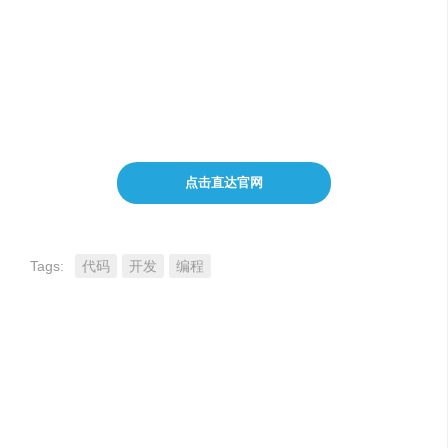
实现无限规模的动作捕捉
加速内容创作以适应未来的数字环境
点击直达官网
Tags:
代码
开发
编程