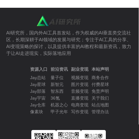
AI研究所，国内外AI工具首发站，作为权威的AI垂直类交流社
区，长期深耕于AI领域的发展与研究；专注于AI工具的分享、
AI变现策略的探讨，以及提供丰富的AI教程和最新资讯，致力
于让AI走进现实，实际落地应用
资源入口
前沿资讯
副业变现
本站声明
Jay总站
量子位
视频变现
商务合作
Jay星球
新智元
图片变现
付费星球
Jay部落
智东西
音频变现
免责声明
Jay宇宙
36氪
直播变现
关于我们
Jay仓库
机器之心
电商变现
站点地图
像素块
甲子光年
写作变现
管理办法