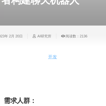
者构建聊天机器人
表
视
建
摄
法
图
写
视
视
3D
格
频
筑
影
律
片
作
频
频
创
处
处
设
写
法
压
平
总
修
作
理
理
计
真
规
缩
台
结
复
023年 2月 20日
AI研究所
阅读数：2136
智
音
服
电
图
论
音
视
语
能
频
装
子
片
文
频
频
音
翻
处
设
邮
换
写
总
字
识
译
理
计
件
脸
作
结
幕
别
ChatBotKit是一个帮助
开发
者和非开发者构建聊天
流，并提供丰富的功能和优势。ChatBotKit的
简
智
创
金
视
语
历
场景，包括网站、Slack、Discord等。ChatB
能
意
融
频
音
制
能，确保用户数据的安全性和隐私性。通过ChatBo
搜
灵
财
换
克
作
索
感
务
脸
隆
参与度，简化日常任务。
智
需求人群：
视
语
能
频
音