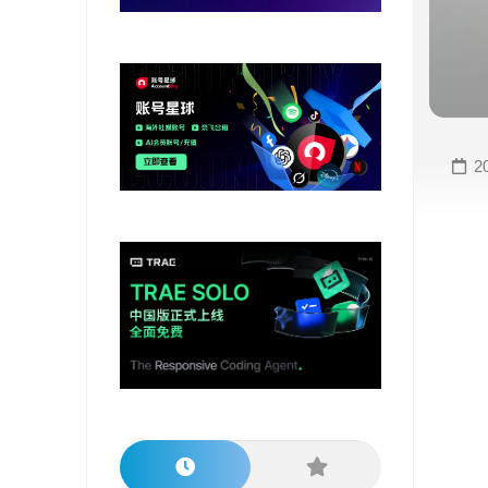
变
手
现
册
直
COMFYUI
播
手
变
册
2
现
大
视
模
频
型
变
手
现
册
电
大
商
模
变
型
现
榜
单