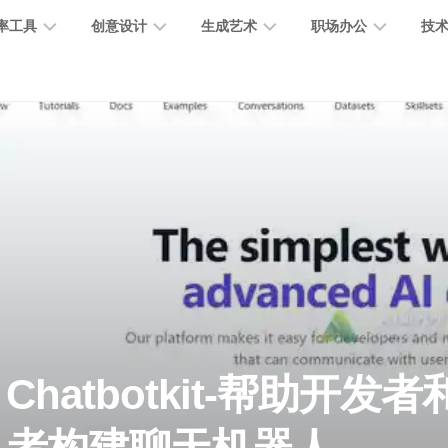
率工具
创意设计
生成艺术
职场办公
技
图
图
图
营
图
AI
营
像
片
像
销
片
提
销
处
编
生
宣
编
示
工
理
辑
成
传
辑
词
具
文
图
视
办
图
智
绘
数
PPT
本
标
频
公
像
能
画
字
制
处
设
生
助
修
对
网
人
作
理
计
成
手
复
话
站
电
思
智
字
音
客
抠
小
文
模
商
维
Chatbotkit-帮助开发
能
体
乐
户
图
说
档
型
作
导
总
设
生
服
消
创
总
社
图
图
结
计
成
务
除
作
结
区