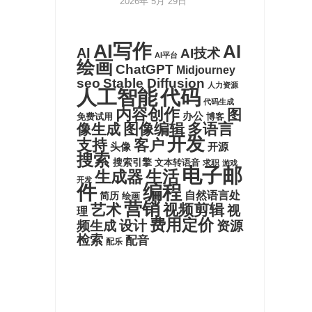
2026年 5月 29日
AI写作
AI
AI
AI技术
AI平台
绘画
ChatGPT
Midjourney
seo
Stable Diffusion
人力资源
代码
人工智能
代码生成
内容创作
图
办公
博客
免费试用
图像编辑
多语言
像生成
开发
支持
客户
头像
开源
搜索
搜索引擎
文本转语音
求职
游戏
电子邮
生活
生成器
开发
件
编程
自然语言处
简历
绘画
营销
艺术
视频剪辑
视
理
费用定价
设计
频生成
资源
检索
配音
配乐