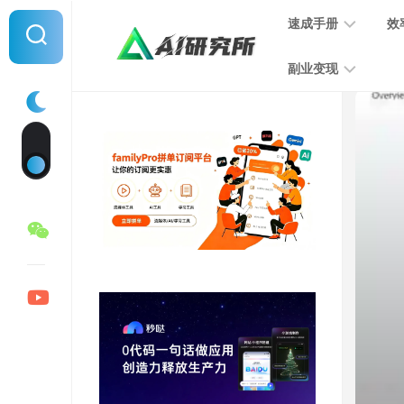
Skip
速成手册
效
to
content
副业变现
提
示
词
音
指
频
南
变
现
MJ
学
写
习
文
手
变
册
现
SD
图
学
片
习