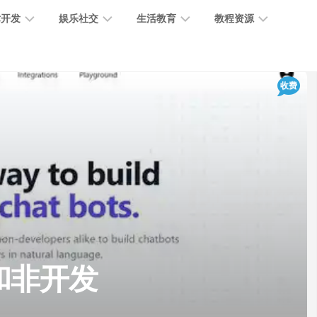
术开发
娱乐社交
生活教育
教程资源
大
媒
医
GPT
收费
语
模
体
疗
教
言
型
创
医
程
模
作
学
型
开
MJ
放
媒
时
教
视
平
体
尚
程
觉
台
社
前
模
交
沿
型
SD
代
教
码
游
生
程
语
者和非开发
开
戏
活
音
发
辅
日
模
助
常
其
型