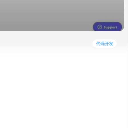
他
数
教
据
网
学
程
其
分
站
习
他
析
播
教
模
客
育
扩
型
展
资
代码开发
源
机器人的平台。它可以与用户进行自然语言交
定价简单明了，没有隐藏费用。它适用于各种使用
otKit还提供了数据安全、隐私保护、内容审核等功
tKit，您可以快速部署聊天机器人，提升客户