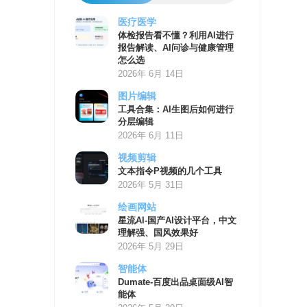
医疗医学
AI
体检报告看不懂？利用AI进行
学
报告解读、AI问诊与健康管理
习
怎么选
资
2026年 6月 14日
源
图片编辑
工具合集：AI生图后如何进行
分层编辑
2026年 6月 11日
视频剪辑
文本指令P视频的几个工具
2026年 5月 31日
绘画网站
星流AI-国产AI设计平台，中文
理解强、国风效果好
2026年 5月 29日
智能体
Dumate-百度出品桌面级AI智
能体