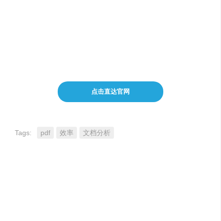
嵌入任何网页
只需单击一下，即可将我们的 PDF AI 包含在您的网页中。
将客户与文档中锁定的答案联系起来。
点击直达官网
Tags:
pdf
效率
文档分析