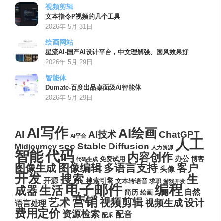
视频剪辑
文本指令P视频的几个工具
2026年 5月 31日
绘画网站
星流AI-国产AI设计平台，中文理解强、国风效果好
2026年 5月 29日
智能体
Dumate-百度出品桌面级AI智能体
2026年 5月 29日
AI写作
AI绘画
AI
AI技术
ChatGPT
AI平台
人工
seo
Stable Diffusion
Midjourney
人力资源
代码
智能
内容创作
办公
博客
免费试用
代码生成
图像编辑
多语言支持
客户
图像生成
头像
开发
搜索
生
开源
搜索引擎
文本转语音
求职
游戏开发
电子邮件
编程
生活
成器
自然
简历
绘画
营销
艺术
视频剪辑
设计
视频生成
语言处理
费用定价
资源检索
配音
配乐