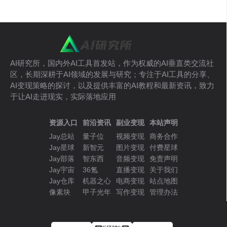
AI研究所，国内外AI工具首发站，作为权威的AI垂直类交流社
区，长期深耕于AI领域的发展与研究；专注于AI工具的分享、
AI变现策略的探讨，以及提供丰富的AI教程和最新资讯，致力
于让AI走进现实，实际落地应用
资源入口
前沿资讯
副业变现
本站声明
Jay总站
量子位
视频变现
商务合作
Jay星球
新智元
图片变现
付费星球
Jay部落
智东西
音频变现
免责声明
Jay宇宙
36氪
直播变现
关于我们
Jay仓库
机器之心
电商变现
站点地图
像素块
甲子光年
写作变现
管理办法