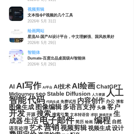
视频剪辑
文本指令P视频的几个工具
2026年 5月 31日
绘画网站
星流AI-国产AI设计平台，中文理解强、国风效果好
2026年 5月 29日
智能体
Dumate-百度出品桌面级AI智能体
2026年 5月 29日
AI写作
AI绘画
AI
AI技术
ChatGPT
AI平台
人工
seo
Stable Diffusion
Midjourney
人力资源
代码
智能
内容创作
办公
博客
免费试用
代码生成
图像编辑
多语言支持
客户
图像生成
头像
开发
搜索
生
开源
搜索引擎
文本转语音
求职
游戏开发
电子邮件
编程
生活
成器
自然
简历
绘画
营销
艺术
视频剪辑
设计
视频生成
语言处理