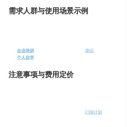
需求人群与使用场景示例
Quizgecko
适用于以下需求人群和场景：
教育机构
：为学生创建课程相关的测验和考试。
企业培训
：进行员工技能评估和知识
测试
。
个人自学
：自我测试学习成果和理解程度。
注意事项与费用定价
Quizgecko
提供了多个定价计划，以满足不同用户的需
求。Basic计划每月$24，Plus计划每月$64，Premium计划
每月$120，而Enterprise计划的定价从每月$500起。用户可
以根据自己的使用频率和需求选择合适的
订阅计划
。