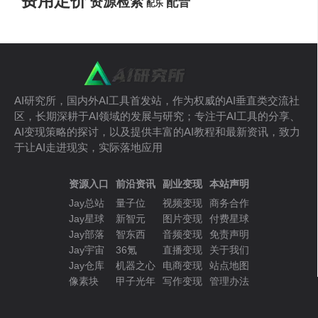
费用定价
资源检索
配音
配乐
AI研究所，国内外AI工具首发站，作为权威的AI垂直类交流社
区，长期深耕于AI领域的发展与研究；专注于AI工具的分享、
AI变现策略的探讨，以及提供丰富的AI教程和最新资讯，致力
于让AI走进现实，实际落地应用
资源入口
前沿资讯
副业变现
本站声明
Jay总站
量子位
视频变现
商务合作
Jay星球
新智元
图片变现
付费星球
Jay部落
智东西
音频变现
免责声明
Jay宇宙
36氪
直播变现
关于我们
Jay仓库
机器之心
电商变现
站点地图
像素块
甲子光年
写作变现
管理办法