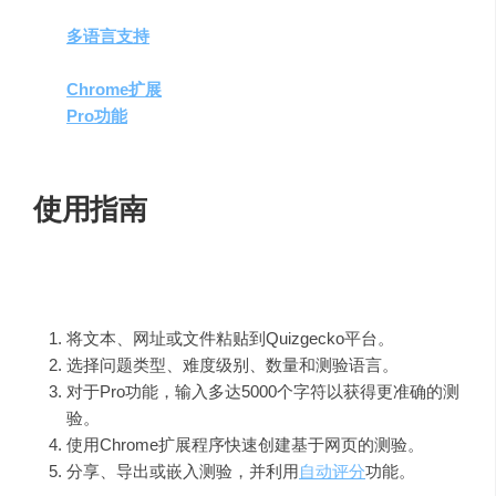
数量。
多语言支持
：提供多种语言选项，包括阿布哈兹语、
阿齐尼斯语和阿丹格梅语。
Chrome扩展
程序
：快速将网页内容转换为测验。
Pro功能
：输入更多字符以获得更准确的测验结果，生
成更多问题。
使用指南
使用
Quizgecko
的步骤如下：
将文本、网址或文件粘贴到Quizgecko平台。
选择问题类型、难度级别、数量和测验语言。
对于Pro功能，输入多达5000个字符以获得更准确的测
验。
使用Chrome扩展程序快速创建基于网页的测验。
分享、导出或嵌入测验，并利用
自动评分
功能。