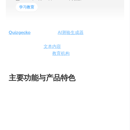
学习教育
Quizgecko
是一款强大的
AI测验生成器
，它能够让用户在
几秒钟内从任何文本或URL创建独特而有趣的测验。这款
工具适用于广泛的
文本内容
，包括书籍、文章、文档、网
站，甚至技术文档，为
教育机构
、企业和个人提供了一个
高效的测验创建解决方案。
主要功能与产品特色
Quizgecko
的核心功能包括：
多样化的问题类型
：支持多项选择题、判断题、简答
题和填空题。
自定义难度和数量
：用户可以设置问题的难度级别和