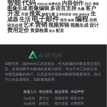
代码
智能
内容创作
办公
博客
免费试用
代码生成
图像编辑
多语言支持
客户
图像生成
头像
开发
搜索
生
开源
搜索引擎
文本转语音
求职
游戏开发
电子邮件
编程
生活
成器
自然
简历
绘画
营销
艺术
视频剪辑
设计
视频生成
语言处理
费用定价
资源检索
配音
配乐
AI研究所，国内外AI工具首发站，作为权威的AI垂直类交流社
区，长期深耕于AI领域的发展与研究；专注于AI工具的分享、
AI变现策略的探讨，以及提供丰富的AI教程和最新资讯，致力
于让AI走进现实，实际落地应用
资源入口
前沿资讯
副业变现
本站声明
Jay总站
量子位
视频变现
商务合作
Jay星球
新智元
图片变现
付费星球