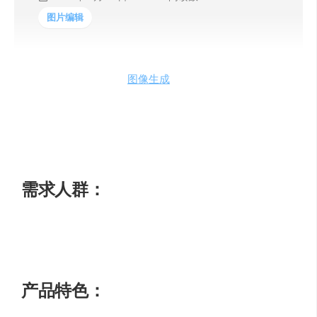
图片编辑
Stockimg AI 是一个 AI
图像生成
团队工具，可以轻松生成
AI logo、AI 书籍封面、AI 海报等。它提供丰富的模板和功
能，让您能够快速设计出各种精美的图像。Stockimg AI 拥
有庞大的图库和强大的 AI 算法，为您的团队提供高质量的
设计素材。定价合理，适用于各种场景和需求。
需求人群：
适用于各种设计场景，如图书封面设计、品牌 logo 设计、
海报设计等。
产品特色：