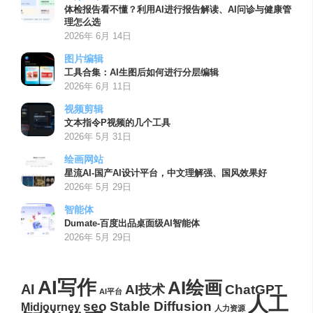
体检报告看不懂？利用AI进行报告解读、AI问诊与健康管
理怎么选
2026年 6月 14日
图片编辑
工具合集：AI生图后如何进行分层编辑
2026年 6月 11日
视频剪辑
文本指令P视频的几个工具
2026年 5月 31日
绘画网站
星流AI-国产AI设计平台，中文理解强、国风效果好
2026年 5月 29日
智能体
Dumate-百度出品桌面级AI智能体
2026年 5月 29日
AI写作
AI绘画
AI
AI技术
ChatGPT
AI平台
人工
seo
Stable Diffusion
Midjourney
人力资源