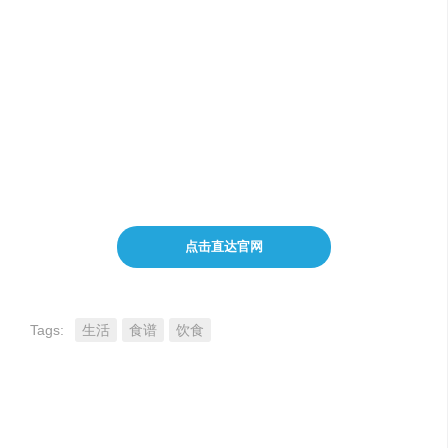
MasterChef：寻找、修改或生成个性化食谱
MacrosChef：根据营养目标生成定制化食谱
MealPlanChef：定制适合健身目标的餐计划
PairPerfect：食物与饮品搭配建议
点击直达官网
Tags:
生活
食谱
饮食