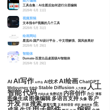
图片编辑
工具合集：AI生图后如何进行分层编辑
2026年 6月 11日
视频剪辑
文本指令P视频的几个工具
2026年 5月 31日
绘画网站
星流AI-国产AI设计平台，中文理解强、国风效果好
2026年 5月 29日
智能体
Dumate-百度出品桌面级AI智能体
2026年 5月 29日
AI写作
AI绘画
AI
AI技术
ChatGPT
AI平台
人工
seo
Stable Diffusion
Midjourney
人力资源
代码
智能
内容创作
办公
博客
免费试用
代码生成
图像编辑
多语言支持
客户
图像生成
头像
开发
搜索
生
开源
搜索引擎
文本转语音
求职
游戏开发
电子邮件
编程
生活
成器