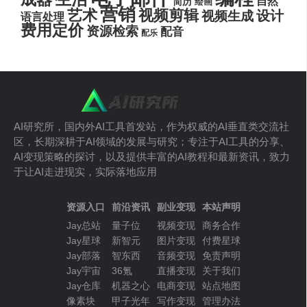
自然
简历
绘画
营销
艺术
视频剪辑
设计
视频生成
语言处理
费用定价
资源检索
配音
配乐
AI研究所，国内外AI工具首发站，作为权威的AI垂直类交流社
区，长期深耕于AI领域的发展与研究；专注于AI工具的分享、
AI变现策略的探讨，以及提供丰富的AI教程和最新资讯，致力
于让AI走进现实，实际落地应用
资源入口
前沿资讯
副业变现
本站声明
Jay总站
量子位
视频变现
商务合作
Jay星球
新智元
图片变现
付费星球
Jay部落
智东西
音频变现
免责声明
Jay宇宙
36氪
直播变现
关于我们
Jay仓库
机器之心
电商变现
站点地图
像素块
甲子光年
写作变现
管理办法