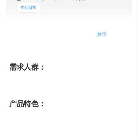
生活日常
ChefGPT是您的AI智能个人厨师，提供智能
食谱
推荐、餐
计划创建等功能。告别无聊的餐食，已有超过10万个晚餐
被拯救！
需求人群：
个人家庭厨房、健身者、美食爱好者
产品特色：
PantryChef：智能利用现有食材生成食谱