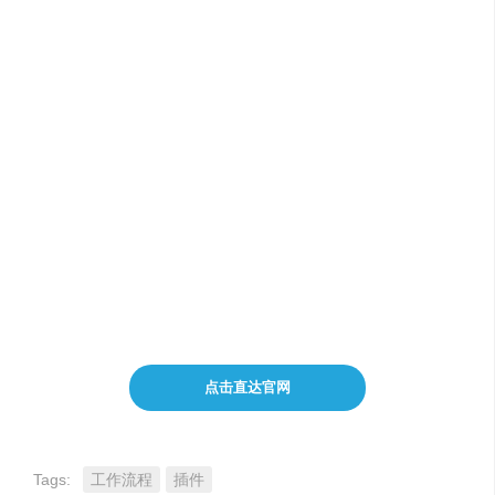
生成内容
分享见解
个性化和相关内容建议
集成多个数据源
智能数据分析和优先级排序
点击直达官网
Tags:
工作流程
插件