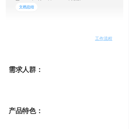
文档总结
Casper AI是一款专为专业人士设计的工具，通过摘要文
章、创建内容和与利益相关者分享见解来简化
工作流程
。
利用OpenAI的最新GPT模型，该扩展将为您提供洞见和摘
要，帮助您轻松了解任何网页或PDF的要点。
需求人群：
在阅读文章、做投资尽职调查、进行商务谈判或了解新法
规等工作场景中使用
产品特色：
快速摘要文章