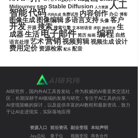
人工
seo
Stable Diffusion
Midjourney
人力资源
代码
智能
内容创作
办公
博客
免费试用
代码生成
图像编辑
多语言支持
客户
图像生成
头像
开发
搜索
生
开源
搜索引擎
文本转语音
求职
游戏开发
电子邮件
编程
生活
成器
自然
简历
绘画
营销
艺术
视频剪辑
设计
视频生成
语言处理
费用定价
资源检索
配音
配乐
AI研究所，国内外AI工具首发站，作为权威的AI垂直类交流社
区，长期深耕于AI领域的发展与研究；专注于AI工具的分享、
AI变现策略的探讨，以及提供丰富的AI教程和最新资讯，致力
于让AI走进现实，实际落地应用
资源入口
前沿资讯
副业变现
本站声明
Jay总站
量子位
视频变现
商务合作