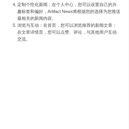
定制个性化新闻：在个人中心，您可以设置自己的兴
趣标签和偏好，Artifact News将根据您的选择为您推送
最相关的新闻内容。
浏览与互动：在首页，您可以浏览推荐的新闻文章；
在文章详情页，您可以点赞、评论，与其他用户互动
交流。
需求人群与使用场景
Artifact News适合广大新闻爱好者，尤其是那些对个性化资
讯有较高需求的用户。无论是在工作间隙、通勤途中还是
闲暇时光，您都可以通过Artifact News获取最新、最感兴趣
的资讯。
产品特色
个性化新闻推荐
：基于人工智能技术，根据用户的兴