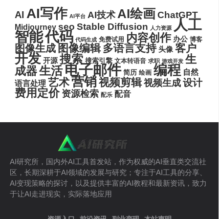
AI写作
AI绘画
AI
AI技术
ChatGPT
AI平台
人工
seo
Stable Diffusion
Midjourney
人力资源
代码
智能
内容创作
办公
博客
免费试用
代码生成
图像编辑
多语言支持
客户
图像生成
头像
开发
搜索
生
开源
搜索引擎
文本转语音
求职
游戏开发
电子邮件
编程
生活
成器
自然
简历
绘画
营销
艺术
视频剪辑
设计
视频生成
语言处理
费用定价
资源检索
配音
配乐
AI研究所，国内外AI工具首发站，作为权威的AI垂直类交流社
区，长期深耕于AI领域的发展与研究；专注于AI工具的分享、
AI变现策略的探讨，以及提供丰富的AI教程和最新资讯，致力
于让AI走进现实，实际落地应用