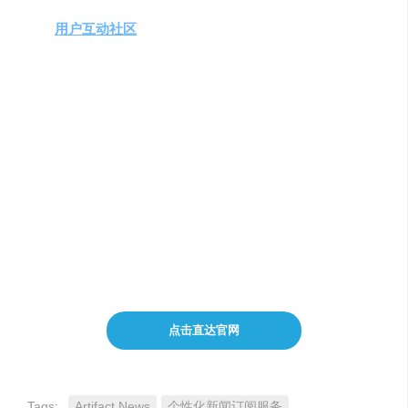
趣和偏好，为用户推荐最相关的新闻内容。
用户互动社区
：用户可以在文章详情页点赞、评论，
与其他用户互动交流，分享阅读心得。
简单易用的操作界面
：简洁明了的界面设计，让用户
能够快速上手，畅享个性化新闻阅读体验。
注意事项与费用定价
目前，Artifact News处于私人测试阶段，仅接受通过手机号
码申请的邀请链接。关于费用定价，我们会在正式推出后
公布具体方案。在此之前，您可以免费体验我们的服务。
如有任何疑问，请随时联系我们的客服团队。
点击直达官网
Tags:
Artifact News
个性化新闻订阅服务