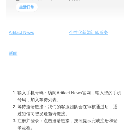
生活日常
Artifact News
，一款引领潮流的
个性化新闻订阅服务
，正在
改变我们获取资讯的方式。这款服务利用先进的人工智能
技术，根据用户的兴趣和偏好，为用户量身打造最相关的
新闻
内容。在Artifact News，用户不仅可以浏览到心仪的文
章，还能与其他用户互动，分享阅读心得。
如何使用
输入手机号码：访问Artifact News官网，输入您的手机
号码，加入等待列表。
等待邀请链接：我们的客服团队会在审核通过后，通
过短信向您发送邀请链接。
注册并登录：点击邀请链接，按照提示完成注册和登
录流程。