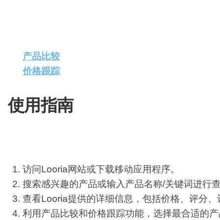
配
生
合
色
成
成
AI分析评论
：利用AI技术筛选真实评论，提供
购买建议
：根据用户的特定需求和预算，提供个
视
产品比较
：帮助用户比较不同产品的特点和价格
频
剪
价格跟踪
：监控产品价格变动，确保用户能够抓
辑
使用指南
使用
Looria
的步骤如下：
访问Looria网站或下载移动应用程序。
搜索感兴趣的产品或输入产品名称/关键词进行
查看Looria提供的详细信息，包括价格、评分
利用产品比较和价格跟踪功能，选择最合适的产