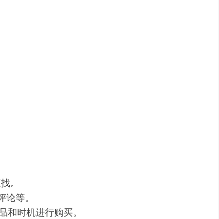
客观的产品分析。
性化的购买建议。
，找到最佳选择。
住最佳购买时机。
查找。
、评论等。
品和时机进行购买。