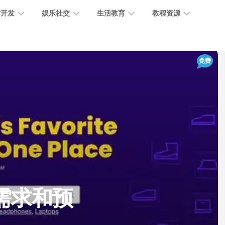
术开发
娱乐社交
生活教育
教程资源
大
媒
医
GPT
免费
语
模
体
疗
教
言
型
创
医
程
模
作
学
型
开
MJ
放
媒
时
教
视
平
体
尚
程
觉
台
社
前
模
交
沿
型
SD
代
教
码
游
生
程
语
您需求和预
开
戏
活
音
发
辅
日
模
助
常
其
型