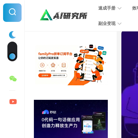
Skip
速成手册
效
to
content
副业变现
提
示
词
音
指
频
南
变
现
MJ
学
写
习
文
手
变
册
现
SD
图
学
片
习