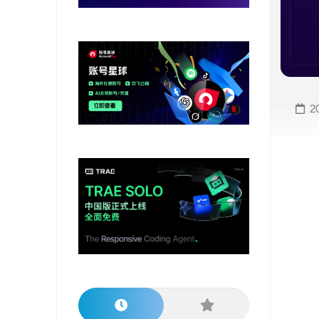
变
手
现
册
直
COMFYUI
播
手
变
册
2
现
大
视
模
频
型
变
手
现
册
电
大
商
模
变
型
现
榜
单