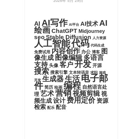
2026年 5月 29日
AI写作
AI
AI
AI技术
AI平台
绘画
ChatGPT
Midjourney
seo
Stable Diffusion
人力资源
代码
人工智能
代码生成
内容创作
图
办公
博客
免费试用
图像编辑
多语言
像生成
开发
支持
客户
头像
开源
搜索
搜索引擎
文本转语音
求职
游戏
电子邮
生活
生成器
开发
件
编程
自然语言处
简历
绘画
营销
艺术
视频剪辑
视
理
费用定价
设计
频生成
资源
检索
配音
配乐