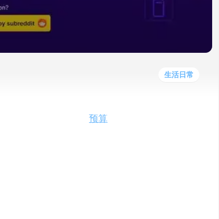
他
数
教
据
网
学
程
其
分
站
习
他
析
播
教
模
客
育
扩
型
展
资
生活日常
源
发现最符合个人需求和
预算
的产品。通过收
a致力于提供真实有效的购物建议，让用户的购