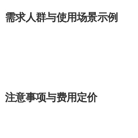
需求人群与使用场景示例
Looria
适用于广泛的购物者，特别是：
希望获取真实购物建议的消费者。
需要比较不同产品以找到最佳价值的买家。
想要在预算范围内购买高性价比产品的用户。
注意事项与费用定价
Looria
为用户提供免费的服务，帮助他们做出更明
但用户在通过Looria推荐链接进行购买时，可能