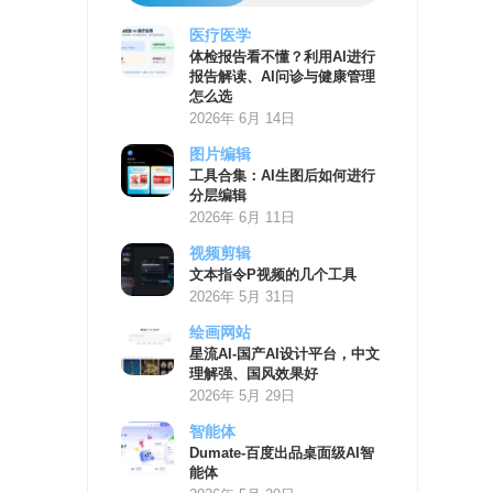
医疗医学
AI
体检报告看不懂？利用AI进行
学
报告解读、AI问诊与健康管理
习
怎么选
资
2026年 6月 14日
源
图片编辑
工具合集：AI生图后如何进行
分层编辑
2026年 6月 11日
视频剪辑
文本指令P视频的几个工具
2026年 5月 31日
绘画网站
星流AI-国产AI设计平台，中文
理解强、国风效果好
2026年 5月 29日
智能体
Dumate-百度出品桌面级AI智
能体