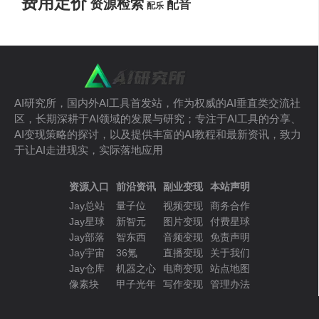
费用定价
资源检索
配音
配乐
AI研究所，国内外AI工具首发站，作为权威的AI垂直类交流社
区，长期深耕于AI领域的发展与研究；专注于AI工具的分享、
AI变现策略的探讨，以及提供丰富的AI教程和最新资讯，致力
于让AI走进现实，实际落地应用
资源入口
前沿资讯
副业变现
本站声明
Jay总站
量子位
视频变现
商务合作
Jay星球
新智元
图片变现
付费星球
Jay部落
智东西
音频变现
免责声明
Jay宇宙
36氪
直播变现
关于我们
Jay仓库
机器之心
电商变现
站点地图
像素块
甲子光年
写作变现
管理办法