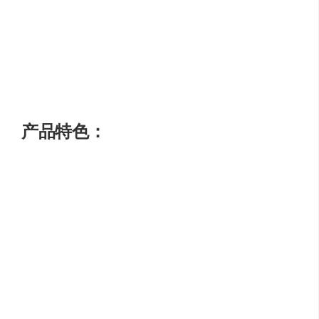
为公司创作一周内容
将自己的文章转换成社交媒体帖子
利用趋势关键词创作内容
产品特色：
从多个来源创作内容
自动添加引用
提供写作反馈
支持多种语言