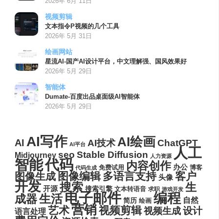
2026年 6月 11日
视频剪辑
文本指令P视频的几个工具
2026年 5月 31日
绘画网站
星流AI-国产AI设计平台，中文理解强、国风效果好
2026年 5月 29日
智能体
Dumate-百度出品桌面级AI智能体
2026年 5月 29日
AI写作
AI绘画
AI
AI技术
ChatGPT
AI平台
人工
seo
Stable Diffusion
Midjourney
人力资源
代码
智能
内容创作
办公
博客
免费试用
代码生成
图像编辑
多语言支持
客户
图像生成
头像
开发
搜索
生
开源
搜索引擎
文本转语音
求职
游戏开发
电子邮件
编程
生活
成器
自然
简历
绘画
营销
艺术
视频剪辑
设计
视频生成
语言处理