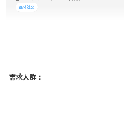
媒体社交
Editby是一个人工智能辅助内容创作工具,可以帮助用户快
速生成优质、具有独特性和搜索引擎优化的内容。它可以
从多种信息源汇总内容,保持用户的写作风格,不丢失任何信
息。用户可以快速将内容转换成不同的格式。它还可以提
供关键词优化方面的建议,让内容更容易被搜索引擎收录。
需求人群：
“适用于需要大量创作优质、独特且丰富的内容的企业、作
者等。”
使用场景示例：