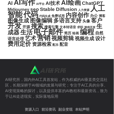
AI写作
AI绘画
AI
AI技术
ChatGPT
AI平台
人工
seo
Stable Diffusion
Midjourney
人力资源
代码
智能
内容创作
办公
博客
免费试用
代码生成
图像编辑
多语言支持
客户
图像生成
头像
开发
搜索
生
开源
搜索引擎
文本转语音
求职
游戏开发
电子邮件
编程
生活
成器
自然
简历
绘画
营销
艺术
视频剪辑
设计
视频生成
语言处理
费用定价
资源检索
配音
配乐
AI研究所，国内外AI工具首发站，作为权威的AI垂直类交流社
区，长期深耕于AI领域的发展与研究；专注于AI工具的分享、
AI变现策略的探讨，以及提供丰富的AI教程和最新资讯，致力
于让AI走进现实，实际落地应用
资源入口
前沿资讯
副业变现
本站声明