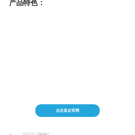
产品特色：
广泛的搜索功能和服务
智能的搜索算法和强大的搜索引擎技术
丰富的内容和实用的工具
个性化的搜索体验
相关的推荐和建议
点击直达官网