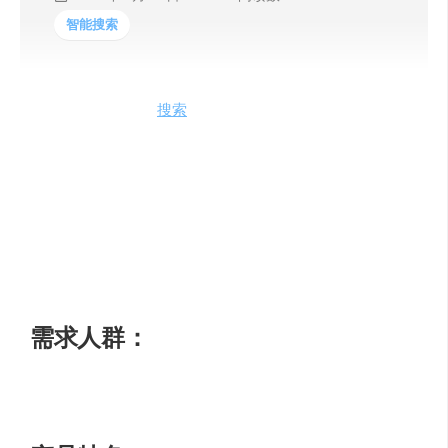
智能搜索
全新的 Bing 是一个
搜索
引擎，提供广泛的搜索功能和服
务。它具有智能的搜索算法和强大的搜索引擎技术，可以
帮助用户快速找到所需的信息。同时，它还提供了丰富的
内容和实用的工具，如新闻、图片、视频、翻译、地图
等，以满足用户在各个领域的需求。Bing还具有个性化的
搜索体验，可以根据用户的偏好和习惯为其提供相关的推
荐和建议。全新的 Bing致力于为用户提供更好的搜索体
验，让用户能够更方便、更快捷地获取所需的信息。
需求人群：
适用于各种搜索需求和信息获取场景。