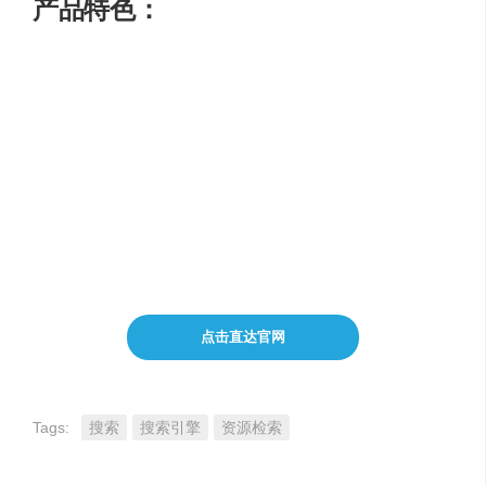
产品特色：
搜索1000多本图书内容
提供快速、准确的搜索结果
显示相关书籍的摘录和引用
灵活的定价和免费试用期
点击直达官网
Tags:
搜索
搜索引擎
资源检索