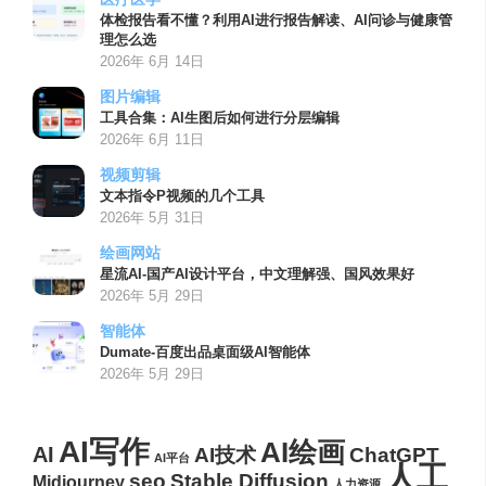
体检报告看不懂？利用AI进行报告解读、AI问诊与健康管
理怎么选
2026年 6月 14日
图片编辑
工具合集：AI生图后如何进行分层编辑
2026年 6月 11日
视频剪辑
文本指令P视频的几个工具
2026年 5月 31日
绘画网站
星流AI-国产AI设计平台，中文理解强、国风效果好
2026年 5月 29日
智能体
Dumate-百度出品桌面级AI智能体
2026年 5月 29日
AI写作
AI绘画
AI
AI技术
ChatGPT
AI平台
人工
seo
Stable Diffusion
Midjourney
人力资源