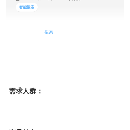
智能搜索
AllSearch.ai是一个
搜索
引擎，可以搜索1000多本图书的内
容。它提供快速、准确的搜索结果，帮助用户找到他们需
要的信息。AllSearch.ai的优势在于其全面的图书库和强大
的搜索算法。用户可以通过输入关键词来搜索相关的书籍
内容，并获得相关的摘录和引用。AllSearch.ai的定价灵
活，并提供免费试用期。它定位于帮助用户更高效地获取
图书知识。
需求人群：
AllSearch.ai适用于需要搜索图书内容的用户，包括学生、
学者、研究人员和对特定主题感兴趣的读者。