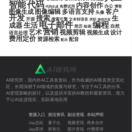
代码
智能
内容创作
办公
博客
免费试用
代码生成
图像编辑
多语言支持
客户
图像生成
头像
开发
搜索
生
开源
搜索引擎
文本转语音
求职
游戏开发
电子邮件
编程
生活
成器
自然
简历
绘画
营销
艺术
视频剪辑
设计
视频生成
语言处理
费用定价
资源检索
配音
配乐
AI研究所，国内外AI工具首发站，作为权威的AI垂直类交流社
区，长期深耕于AI领域的发展与研究；专注于AI工具的分享、
AI变现策略的探讨，以及提供丰富的AI教程和最新资讯，致力
于让AI走进现实，实际落地应用
资源入口
前沿资讯
副业变现
本站声明
Jay总站
量子位
视频变现
商务合作
Jay星球
新智元
图片变现
付费星球