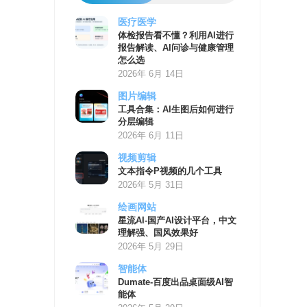
医疗医学
AI
体检报告看不懂？利用AI进行
学
报告解读、AI问诊与健康管理
习
怎么选
资
2026年 6月 14日
源
图片编辑
工具合集：AI生图后如何进行
分层编辑
2026年 6月 11日
视频剪辑
文本指令P视频的几个工具
2026年 5月 31日
绘画网站
星流AI-国产AI设计平台，中文
理解强、国风效果好
2026年 5月 29日
智能体
Dumate-百度出品桌面级AI智
能体