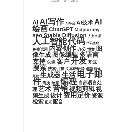
2026年 5月 29日
AI写作
AI
AI
AI技术
AI平台
绘画
ChatGPT
Midjourney
seo
Stable Diffusion
人力资源
代码
人工智能
代码生成
内容创作
图
办公
博客
免费试用
图像编辑
多语言
像生成
开发
支持
客户
头像
开源
搜索
搜索引擎
文本转语音
求职
游戏
电子邮
生活
生成器
开发
件
编程
自然语言处
简历
绘画
营销
艺术
视频剪辑
视
理
费用定价
设计
频生成
资源
检索
配音
配乐