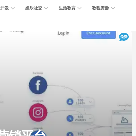
术开发
娱乐社交
生活教育
教程资源
大
媒
医
GPT
免费
语
模
体
疗
教
言
型
创
医
程
模
作
学
型
开
MJ
放
媒
时
教
视
平
体
尚
程
觉
台
社
前
模
交
沿
型
SD
代
教
码
游
生
程
语
开
戏
活
音
发
辅
日
模
助
常
其
型