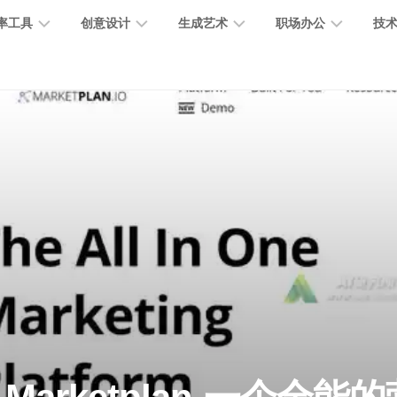
率工具
创意设计
生成艺术
职场办公
技
图
图
图
营
图
AI
营
像
片
像
销
片
提
销
处
编
生
宣
编
示
工
理
辑
成
传
辑
词
具
文
图
视
办
图
智
绘
数
PPT
本
标
频
公
像
能
画
字
制
处
设
生
助
修
对
网
人
作
理
计
成
手
复
话
站
电
思
智
字
音
客
抠
小
文
模
商
维
能
体
乐
户
图
说
档
型
作
导
总
设
生
服
消
创
总
社
图
图
结
计
成
务
除
作
结
区