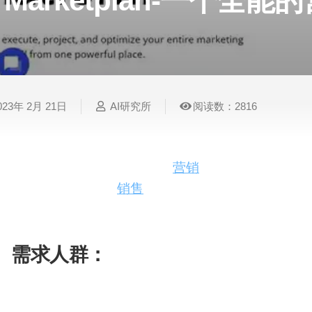
Marketplan-一个全
表
视
建
摄
法
图
写
视
视
3D
格
频
筑
影
律
片
作
频
频
创
处
处
设
写
法
压
平
总
修
作
理
理
计
真
规
缩
台
结
复
023年 2月 21日
AI研究所
阅读数：2816
智
音
服
电
图
论
音
视
语
能
频
装
子
片
文
频
频
音
翻
处
设
邮
换
写
总
字
识
译
理
计
件
脸
作
结
幕
别
MarketPlan.io是一个全能的
营销
平台，可以计划、
团队协作、成本和
销售
预测、实时分析等功能，并
简
智
创
金
视
语
历
免费注册体验。
能
意
融
频
音
制
搜
灵
财
换
克
作
索
感
务
脸
隆
需求人群：
智
视
语
营销策划和分析
能
频
音