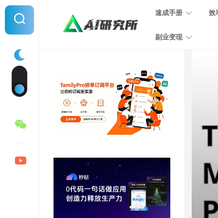
Skip
速成手册
效
to
content
副业变现
提
示
词
音
指
频
南
变
现
MJ
学
写
习
文
手
变
册
现
SD
图
学
片
习