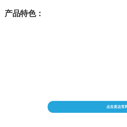
配
生
合
色
成
成
产品特色：
视
平台营销策划和分析
频
剪
辑
团队协作
成本和销售预测
实时分析
点击直达官