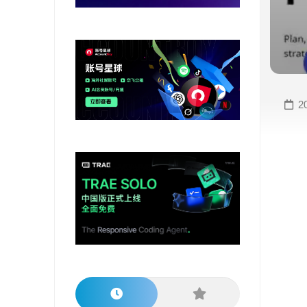
变
手
现
册
直
COMFYUI
播
手
变
册
2
现
大
视
模
频
型
变
手
现
册
电
大
商
模
变
型
现
榜
单