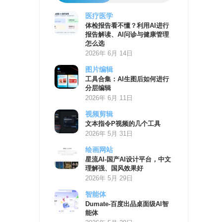
医疗医学
AI
体检报告看不懂？利用AI进行
学
报告解读、AI问诊与健康管理
习
怎么选
资
2026年 6月 14日
源
图片编辑
工具合集：AI生图后如何进行
分层编辑
2026年 6月 11日
视频剪辑
文本指令P视频的几个工具
2026年 5月 31日
绘画网站
星流AI-国产AI设计平台，中文
理解强、国风效果好
2026年 5月 29日
智能体
Dumate-百度出品桌面级AI智
能体