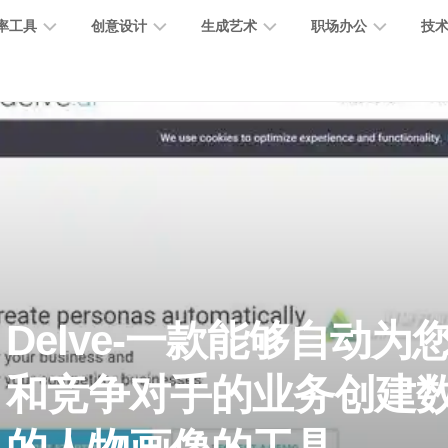
率工具
创意设计
生成艺术
职场办公
技
图
图
图
营
图
AI
营
像
片
像
销
片
提
销
处
编
生
宣
编
示
工
理
辑
成
传
辑
词
具
文
图
视
办
图
智
绘
数
PPT
本
标
频
公
像
能
画
字
制
处
设
生
助
修
对
网
人
作
理
计
成
手
复
话
站
Delve-一款能够自动为
电
思
智
字
音
客
抠
小
文
模
商
维
和竞争对手的业务创建
能
体
乐
户
图
说
档
型
作
导
总
设
生
服
消
创
总
社
图
图
结
计
成
务
除
作
结
区