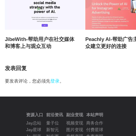
JibeWith-帮助用户在社交媒体
Peachly AI-帮助
和博客上与观众互动
众建立更好的连接
发表回复
要发表评论，您必须先
登录
。
资源入口
前沿资讯
副业变现
本站声明
Jay总站
量子位
视频变现
商务合作
Jay星球
新智元
图片变现
付费星球