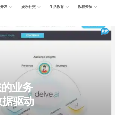
术开发
娱乐社交
生活教育
教程资源
大
媒
医
GPT
收费
语
模
体
疗
教
言
型
创
医
程
模
作
学
型
开
MJ
放
媒
时
教
视
平
体
尚
程
觉
台
社
前
模
交
沿
型
您的业务
SD
代
教
码
游
生
程
语
数据驱动
开
戏
活
音
发
辅
日
模
助
常
其
型