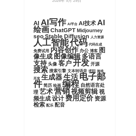
2026年 5月 29日
AI写作
AI
AI
AI技术
AI平台
绘画
ChatGPT
Midjourney
seo
Stable Diffusion
人力资源
代码
人工智能
代码生成
内容创作
图
办公
博客
免费试用
图像编辑
多语言
像生成
开发
支持
客户
头像
开源
搜索
搜索引擎
文本转语音
求职
游戏
电子邮
生活
生成器
开发
件
编程
自然语言处
简历
绘画
营销
艺术
视频剪辑
视
理
费用定价
设计
频生成
资源
检索
配音
配乐