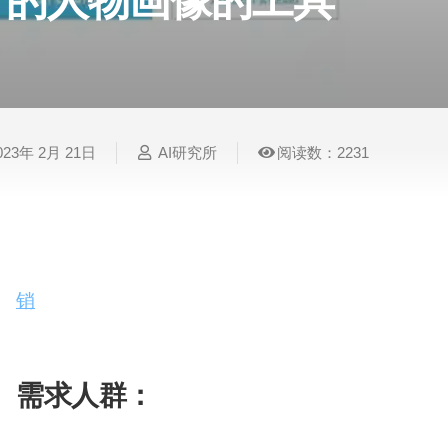
的人物画像的工具
表
视
建
摄
法
图
写
视
视
3D
格
频
筑
影
律
片
作
频
频
创
处
处
设
写
法
压
平
总
修
作
理
理
计
真
规
缩
台
结
复
023年 2月 21日
AI研究所
阅读数：2231
智
音
服
电
图
论
音
视
语
能
频
装
子
片
文
频
频
音
翻
处
设
邮
换
写
总
字
识
译
理
计
件
脸
作
结
幕
别
Delve AI是一款能够自动为您的业务和竞争对手
Delve AI，您通常可以在几分钟内获得结果。它
简
智
创
金
视
语
历
销
活动和业务决策提供有价值的洞察。Delve A
能
意
融
频
音
制
数据增强、评论洞察、行业特定洞察、用户旅程等
搜
灵
财
换
克
作
索
感
务
脸
隆
需求人群：
智
视
语
能
频
音