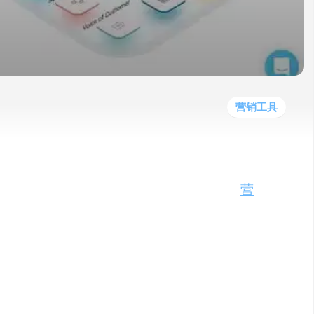
他
数
教
据
网
学
程
其
分
站
习
他
析
播
教
模
客
育
扩
型
展
资
营销工具
源
的业务创建数据驱动的人物画像的工具。通过
可以帮助您更好地了解您的目标受众，为您的
营
I还提供其他功能，如自动分割、受众情报、社交
。