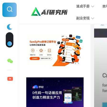
Skip
速成手册
效
to
content
副业变现
提
示
词
音
指
频
南
变
现
MJ
学
写
习
文
手
变
册
现
SD
图
学
片
习