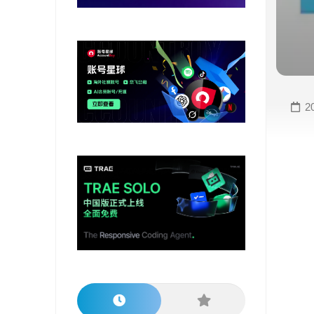
变
手
现
册
直
COMFYUI
播
手
变
册
2
现
大
视
模
频
型
变
手
现
册
电
大
商
模
变
型
现
榜
单