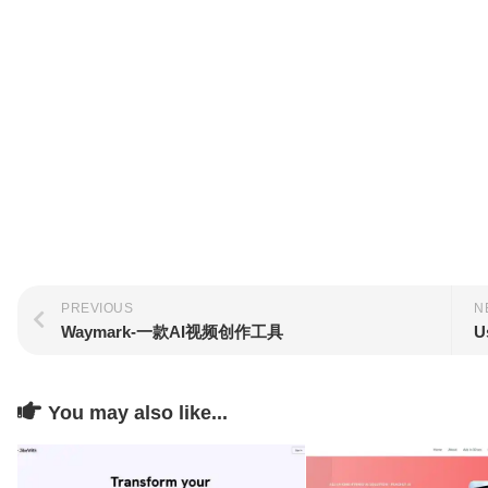
PREVIOUS
N
Waymark-一款AI视频创作工具
U
You may also like...