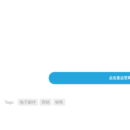
组织跟踪
行业特定洞察
用户旅程
自动更新
点击直达官
Tags:
电子邮件
营销
销售