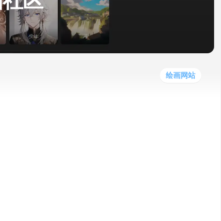
绘画社区
他
数
教
据
网
学
程
其
分
站
习
他
析
播
教
模
客
育
扩
型
展
资
绘画网站
源
区素材，轻松上手，一键生成，支持图文生成，图
案中选择灵感！