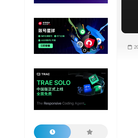
变
手
现
册
直
COMFYUI
播
手
变
册
2
现
大
视
模
频
型
变
手
现
册
电
大
商
模
变
型
现
榜
单