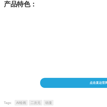
配
产品特色：
生
合
色
成
成
丰富的社区素材
视
频
剪
一键生成图文
辑
支持多种图片风格
低门槛易上手
点击直达官
Tags:
AI绘画
二次元
动漫