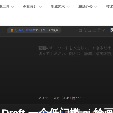
率工具
创意设计
生成艺术
职场办公
技
图
图
图
营
图
AI
营
像
片
像
销
片
提
销
处
编
生
宣
编
示
工
理
辑
成
传
辑
词
具
文
图
视
办
图
智
绘
数
PPT
本
标
频
公
像
能
画
字
制
处
设
生
助
修
对
网
人
作
理
计
成
手
复
话
站
电
思
智
字
音
客
抠
小
文
模
商
维
能
体
乐
户
图
说
档
型
作
导
总
设
生
服
消
创
总
社
图
图
结
计
成
务
除
作
结
区