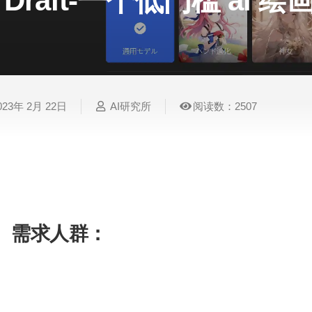
Draft-一个低门槛 ai 
表
视
建
摄
法
图
写
视
视
3D
格
频
筑
影
律
片
作
频
频
创
处
处
设
写
法
压
平
总
修
作
理
理
计
真
规
缩
台
结
复
023年 2月 22日
AI研究所
阅读数：2507
智
音
服
电
图
论
音
视
语
能
频
装
子
片
文
频
频
音
翻
处
设
邮
换
写
总
字
识
译
理
计
件
脸
作
结
幕
别
Draft 是一个低门槛 ai 绘画社区，有丰富的社
片风格居多，可以轻松获得想要的图片，从众多方
简
智
创
金
视
语
历
能
意
融
频
音
制
需求人群：
搜
灵
财
换
克
作
索
感
务
脸
隆
绘图、创作、灵感获取
智
视
语
能
频
音