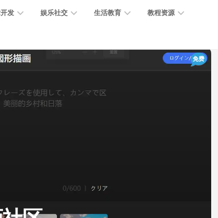
术开发
娱乐社交
生活教育
教程资源
大
媒
医
GPT
免费
语
模
体
疗
教
言
型
创
医
程
模
作
学
型
开
MJ
放
媒
时
教
视
平
体
尚
程
觉
台
社
前
模
交
沿
型
SD
代
教
码
游
生
程
语
开
戏
活
音
发
辅
日
模
助
常
其
型