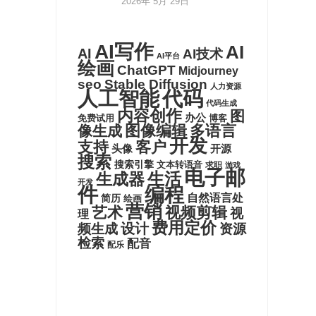
2026年 5月 29日
AI写作
AI
AI
AI技术
AI平台
绘画
ChatGPT
Midjourney
seo
Stable Diffusion
人力资源
代码
人工智能
代码生成
内容创作
图
办公
博客
免费试用
图像编辑
多语言
像生成
开发
支持
客户
头像
开源
搜索
搜索引擎
文本转语音
求职
游戏
电子邮
生活
生成器
开发
件
编程
自然语言处
简历
绘画
营销
艺术
视频剪辑
视
理
费用定价
设计
频生成
资源
检索
配音
配乐