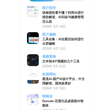
医疗医学
AI
体检报告看不懂？利用AI进行
学
报告解读、AI问诊与健康管理
习
怎么选
资
2026年 6月 14日
源
图片编辑
工具合集：AI生图后如何进行
分层编辑
2026年 6月 11日
视频剪辑
文本指令P视频的几个工具
2026年 5月 31日
绘画网站
星流AI-国产AI设计平台，中文
理解强、国风效果好
2026年 5月 29日
智能体
Dumate-百度出品桌面级AI智
能体