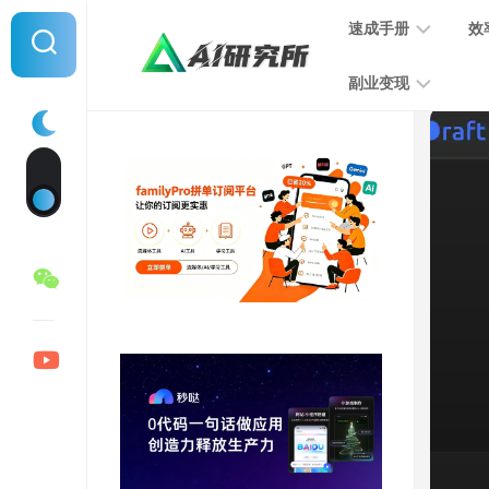
Skip
速成手册
效
to
content
副业变现
提
示
词
音
指
频
南
变
现
MJ
学
写
习
文
手
变
册
现
SD
图
学
片
习