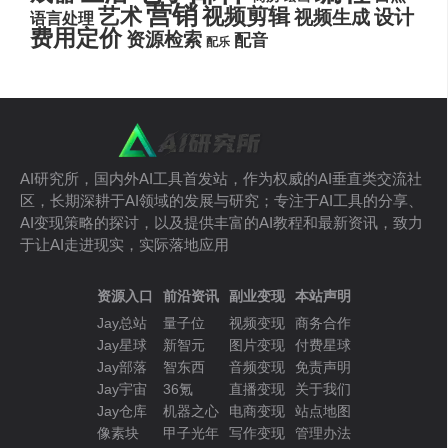
营销
艺术
视频剪辑
设计
视频生成
语言处理
费用定价
资源检索
配音
配乐
AI研究所，国内外AI工具首发站，作为权威的AI垂直类交流社
区，长期深耕于AI领域的发展与研究；专注于AI工具的分享、
AI变现策略的探讨，以及提供丰富的AI教程和最新资讯，致力
于让AI走进现实，实际落地应用
资源入口
前沿资讯
副业变现
本站声明
Jay总站
量子位
视频变现
商务合作
Jay星球
新智元
图片变现
付费星球
Jay部落
智东西
音频变现
免责声明
Jay宇宙
36氪
直播变现
关于我们
Jay仓库
机器之心
电商变现
站点地图
像素块
甲子光年
写作变现
管理办法