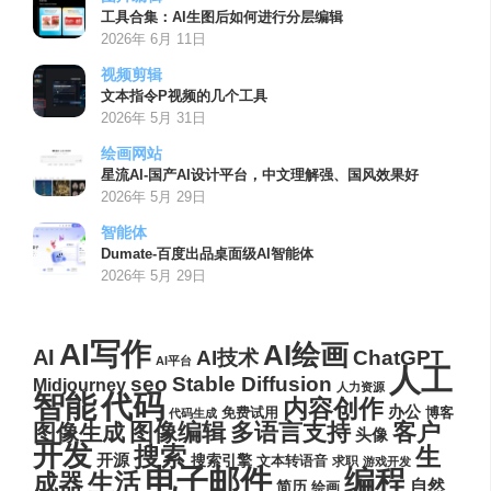
工具合集：AI生图后如何进行分层编辑
2026年 6月 11日
视频剪辑
文本指令P视频的几个工具
2026年 5月 31日
绘画网站
星流AI-国产AI设计平台，中文理解强、国风效果好
2026年 5月 29日
智能体
Dumate-百度出品桌面级AI智能体
2026年 5月 29日
AI写作
AI绘画
AI
AI技术
ChatGPT
AI平台
人工
seo
Stable Diffusion
Midjourney
人力资源
代码
智能
内容创作
办公
博客
免费试用
代码生成
图像编辑
多语言支持
客户
图像生成
头像
开发
搜索
生
开源
搜索引擎
文本转语音
求职
游戏开发
电子邮件
编程
生活
成器
自然
简历
绘画