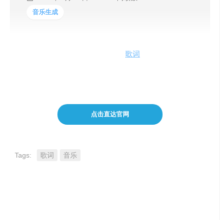
音乐生成
该网站为各种主题生成完全原创的
歌词
，生成原本不存在
的歌词，使用最先进的AI生成原创合唱和原创诗句您可以
选择，AI词曲作者歌词主题，歌词流派和歌词情绪
点击直达官网
Tags:
歌词
音乐