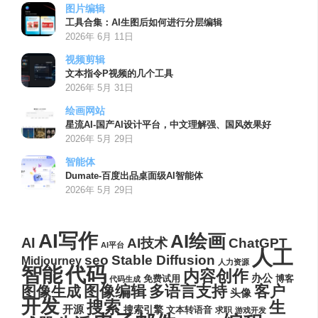
图片编辑
工具合集：AI生图后如何进行分层编辑
2026年 6月 11日
视频剪辑
文本指令P视频的几个工具
2026年 5月 31日
绘画网站
星流AI-国产AI设计平台，中文理解强、国风效果好
2026年 5月 29日
智能体
Dumate-百度出品桌面级AI智能体
2026年 5月 29日
AI写作
AI绘画
AI
AI技术
ChatGPT
AI平台
人工
seo
Stable Diffusion
Midjourney
人力资源
代码
智能
内容创作
办公
博客
免费试用
代码生成
图像编辑
多语言支持
客户
图像生成
头像
开发
搜索
生
开源
搜索引擎
文本转语音
求职
游戏开发