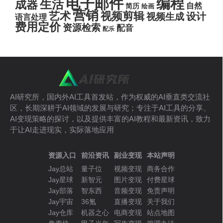
电子邮件
编程
生活
成器
自然
简历
绘画
营销
艺术
视频剪辑
设计
视频生成
语言处理
费用定价
资源检索
配音
配乐
AI研究所，国内外AI工具首发站，作为权威的AI垂直类交流社
区，长期深耕于AI领域的发展与研究；专注于AI工具的分享、
AI变现策略的探讨，以及提供丰富的AI教程和最新资讯，致力
于让AI走进现实，实际落地应用
资源入口
前沿资讯
副业变现
本站声明
Jay总站
量子位
视频变现
商务合作
Jay星球
新智元
图片变现
付费星球
Jay部落
智东西
音频变现
免责声明
Jay宇宙
36氪
直播变现
关于我们
Jay仓库
机器之心
电商变现
站点地图