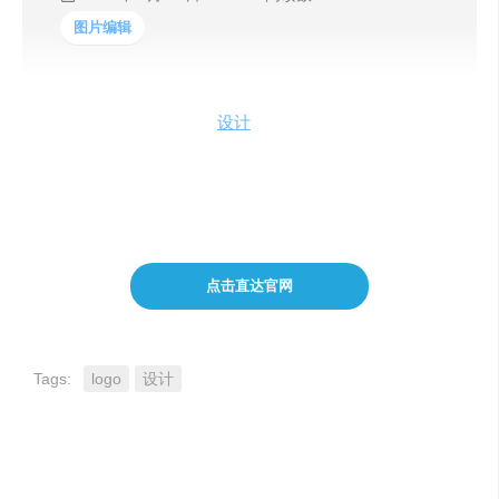
图片编辑
鹿班，堪称要干掉一大堆
设计
师的网站，阿里云出品，能
让小白随随便便设计出超级好看的作品，而且用时极短。
最近该平台还上线了AI实验室，能够对图片的眼神进行识
别、风景和清晰度进行处理，超级厉害！
点击直达官网
Tags:
logo
设计