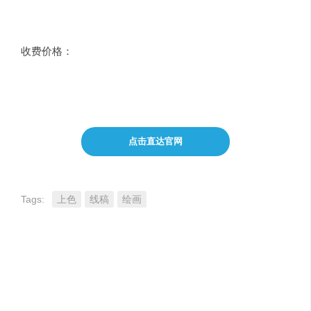
也可在pixiv Sketch体验
无需注册即可免费使用
收费价格：
免费版：
Petalica Paint是一个完全免费的在线工
具。而且无需注册账号或下载安装任何软件即可
使用。
点击直达官网
Tags:
上色
线稿
绘画