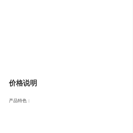
上传文件：在页面中上传要处理的线稿文件，可以直
接从电脑进行上传。或者选择示例图片进行处理。
处理文件：上传文件后会立即进行自动上色操作。有3
种上色风格可选择：蒲公英，皋月杜鹃，美人蕉。
可在左侧面板上添加提示颜色以进行颜色的指定。
自动描线：从上色模式切换到线稿编辑模式。有2种描
线风格可选择：熊猫，北极熊
下载文件：处理完成后，单击“下载”按钮保存处理后的
图片文件即可。
价格说明
产品特色：
在线AI线稿自动上色
可提取草图或照片的线稿
可自由指定颜色
可选择上色风格