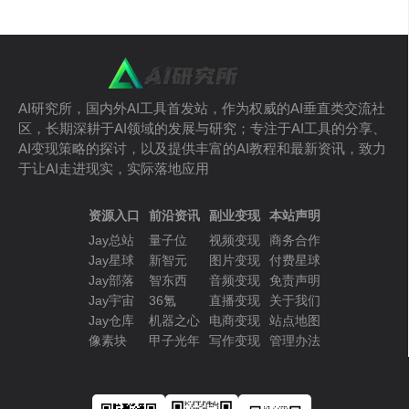
AI研究所，国内外AI工具首发站，作为权威的AI垂直类交流社
区，长期深耕于AI领域的发展与研究；专注于AI工具的分享、
AI变现策略的探讨，以及提供丰富的AI教程和最新资讯，致力
于让AI走进现实，实际落地应用
资源入口
前沿资讯
副业变现
本站声明
Jay总站
量子位
视频变现
商务合作
Jay星球
新智元
图片变现
付费星球
Jay部落
智东西
音频变现
免责声明
Jay宇宙
36氪
直播变现
关于我们
Jay仓库
机器之心
电商变现
站点地图
像素块
甲子光年
写作变现
管理办法