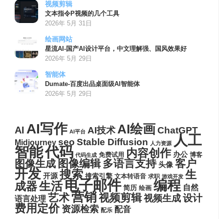
视频剪辑
文本指令P视频的几个工具
2026年 5月 31日
绘画网站
星流AI-国产AI设计平台，中文理解强、国风效果好
2026年 5月 29日
智能体
Dumate-百度出品桌面级AI智能体
2026年 5月 29日
AI写作
AI绘画
AI
AI技术
ChatGPT
AI平台
人工
seo
Stable Diffusion
Midjourney
人力资源
代码
智能
内容创作
办公
博客
免费试用
代码生成
图像编辑
多语言支持
客户
图像生成
头像
开发
搜索
生
开源
搜索引擎
文本转语音
求职
游戏开发
电子邮件
编程
生活
成器
自然
简历
绘画
营销
艺术
视频剪辑
设计
视频生成
语言处理
费用定价
资源检索
配音
配乐