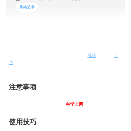
风格艺术
Petalica Paint是知名插画师社交分享平台pixiv旗下的一个
免费的在线工具。提供基于AI人工智能的
线稿
图片自动
上
色
工具，可以帮助插画师快速对线稿图片进行自动上色处
理。
注意事项
如果访问慢或者无法访问，请
科学上网
使用技巧