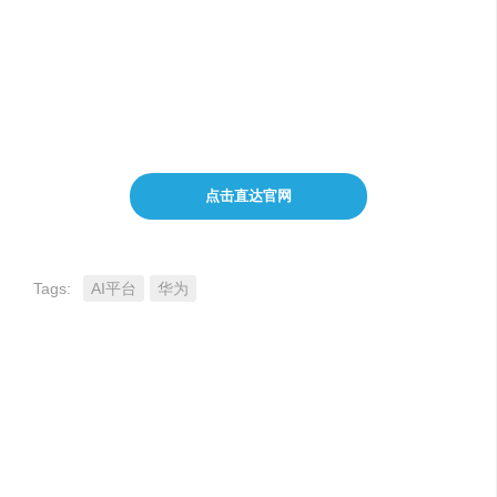
业务数据对ModelArts预置算法进行重训练从而得到新模型
3对AI工程师熟悉代码编写和调测使用ModelArts提供的在
线代码开发环境编写训练代码进行AI模型的开发
点击直达官网
Tags:
AI平台
华为