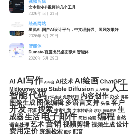
视频剪辑
文本指令P视频的几个工具
2026年 5月 31日
绘画网站
星流AI-国产AI设计平台，中文理解强、国风效果好
2026年 5月 29日
智能体
Dumate-百度出品桌面级AI智能体
2026年 5月 29日
AI写作
AI绘画
AI
AI技术
ChatGPT
AI平台
人工
seo
Stable Diffusion
Midjourney
人力资源
代码
智能
内容创作
办公
博客
免费试用
代码生成
图像编辑
多语言支持
客户
图像生成
头像
开发
搜索
生
开源
搜索引擎
文本转语音
求职
游戏开发
电子邮件
编程
生活
成器
自然
简历
绘画
营销
艺术
视频剪辑
设计
视频生成
语言处理
费用定价
资源检索
配音
配乐