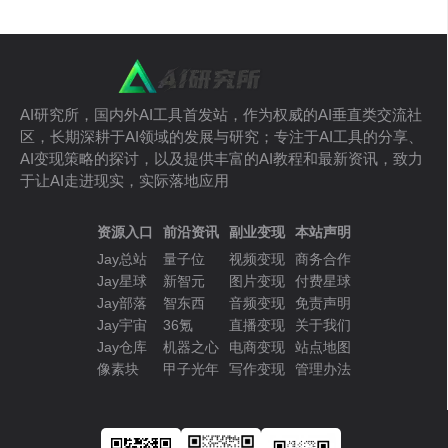
AI研究所，国内外AI工具首发站，作为权威的AI垂直类交流社
区，长期深耕于AI领域的发展与研究；专注于AI工具的分享、
AI变现策略的探讨，以及提供丰富的AI教程和最新资讯，致力
于让AI走进现实，实际落地应用
资源入口
前沿资讯
副业变现
本站声明
Jay总站
量子位
视频变现
商务合作
Jay星球
新智元
图片变现
付费星球
Jay部落
智东西
音频变现
免责声明
Jay宇宙
36氪
直播变现
关于我们
Jay仓库
机器之心
电商变现
站点地图
像素块
甲子光年
写作变现
管理办法