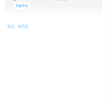
开放平台
华为
的
AI平台
以华为云为基础，以华为的硬件为依托，在AI
能力方面，更突出面向开发者的服务，ModelArts是华为云
的AI一站式的开发平台能够支撑开发者从数据到AI应用的全
流程开发过程。包含数据处理、模型训练、模型管理、部
署等操作。
相对于阿里机器学习PAI，ModelArts并没有用单纯功能模
块提供业务呈现方式而是根据开发者能力提供不同的开发
方式，分为3类
1, 对业务开发者没有AI开发经验使用自动学习构建模型进
行零基础构建AI模型
2对AI初学者有一定AI基础使用预置算法构建模型用自己的