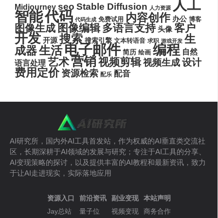
人工
seo
Stable Diffusion
Midjourney
人力资源
代码
智能
内容创作
办公
博客
免费试用
代码生成
图像编辑
多语言支持
客户
图像生成
头像
开发
搜索
生
开源
搜索引擎
文本转语音
求职
游戏开发
电子邮件
编程
生活
成器
自然
简历
绘画
营销
艺术
视频剪辑
设计
视频生成
语言处理
费用定价
资源检索
配音
配乐
AI研究所，国内外AI工具首发站，作为权威的AI垂直类交流社
区，长期深耕于AI领域的发展与研究；专注于AI工具的分享、
AI变现策略的探讨，以及提供丰富的AI教程和最新资讯，致力
于让AI走进现实，实际落地应用
资源入口
前沿资讯
副业变现
本站声明
Jay总站
量子位
视频变现
商务合作