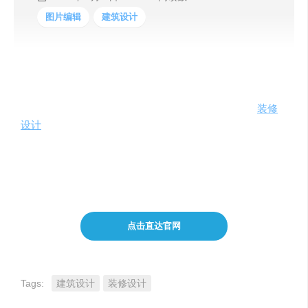
图片编辑
建筑设计
RoomGPT，一个免费开源的项目，使用AI自动生成房间设
计图，只需要上传你房间的图片，而且有各种主题和房间
类型可选择，稍等几秒钟，AI即可帮你生成高大尚的
装修
设计
后概念图，一秒打造你梦想中的房间，项目使用
ControlNet 的 ML 模型来生成房间的变体 ML ，模型托管在
Replicate 上。房间照片将使用 Next.js API 路由上传，并通
过此 ML 模型重新生成，并返回生成的房间图片。
点击直达官网
Tags:
建筑设计
装修设计