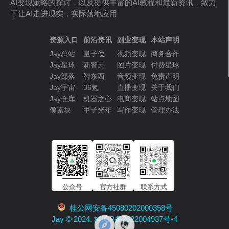
AI变现策略的探讨，以及提供丰富的AI教程和最新资讯，致力
于让AI走进现实，实际落地应用
资源入口
前沿资讯
副业变现
本站声明
Jay总站
量子位
视频变现
商务合作
Jay星球
新智元
图片变现
付费星球
Jay部落
智东西
音频变现
免责声明
Jay宇宙
36氪
直播变现
关于我们
Jay仓库
机器之心
电商变现
站点地图
像素块
甲子光年
写作变现
管理办法
公众号
官方社群
联系方式
桂公网安备45080202000358号
Jay © 2024. 桂ICP备2022004937号-4