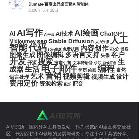
Dumate-百度出品桌面级AI智能体
2026年 5月 29日
AI写作
AI绘画
AI
AI技术
ChatGPT
AI平台
人工
seo
Stable Diffusion
Midjourney
人力资源
代码
智能
内容创作
办公
博客
免费试用
代码生成
图像编辑
多语言支持
客户
图像生成
头像
开发
搜索
生
开源
搜索引擎
文本转语音
求职
游戏开发
电子邮件
编程
生活
成器
自然
简历
绘画
营销
艺术
视频剪辑
设计
视频生成
语言处理
费用定价
资源检索
配音
配乐
AI研究所，国内外AI工具首发站，作为权威的AI垂直类交流社
区，长期深耕于AI领域的发展与研究；专注于AI工具的分享、