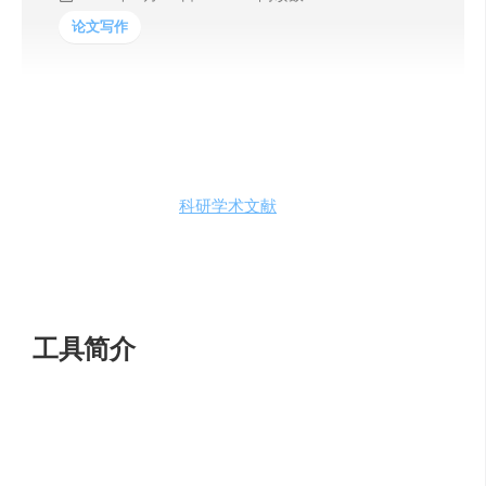
论文写作
厚厚的一本书籍或者文献，按照正常速度阅读可能我们需
要花费十几天，对于
科研
学术文献
甚至更长，甚者阅读完
也是一问三不知；但是本期推荐的AI工具能让你从此解放
双手，它能在短短的五天内，分析了
65000份PDF文件
，这
一工具是使用OpenAI的api制作而成
工具简介
C
hatPDF是一款可以让你与PDF文档进行对话的工具，就
像它是一个人一样。
可以帮助你快速地从大型PDF文件中
提取信息或回答问题，例如手册、论文、法律合同、书籍