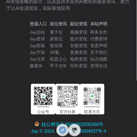
AI变现策略的探讨，以及提供丰富的AI教程和最新资讯，致力
于让AI走进现实，实际落地应用
资源入口
前沿资讯
副业变现
本站声明
Jay总站
量子位
视频变现
商务合作
Jay星球
新智元
图片变现
付费星球
Jay部落
智东西
音频变现
免责声明
Jay宇宙
36氪
直播变现
关于我们
Jay仓库
机器之心
电商变现
站点地图
像素块
甲子光年
写作变现
管理办法
公众号
官方社群
联系方式
桂公网安备45080202000358号
Jay © 2024. 桂ICP备2022004937号-4