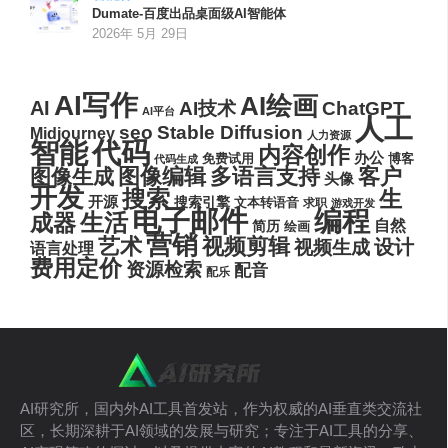
Dumate-百度出品桌面级AI智能体
2026年 5月 29日
AI写作
AI绘画
AI
AI技术
ChatGPT
AI平台
人工
seo
Stable Diffusion
Midjourney
人力资源
代码
智能
内容创作
办公
博客
免费试用
代码生成
图像编辑
多语言支持
客户
图像生成
头像
开发
搜索
生
开源
搜索引擎
文本转语音
求职
游戏开发
电子邮件
编程
生活
成器
自然
简历
绘画
营销
艺术
视频剪辑
设计
视频生成
语言处理
费用定价
资源检索
配音
配乐
AI研究所，国内外AI工具首发站，作为权威的AI垂直类交流社
区，长期深耕于AI领域的发展与研究；专注于AI工具的分享、