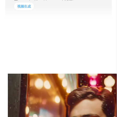
视频生成
Gen-2是一个多模态AI系统，可以根据文本、图像或视频片
段生成新的视频。它可以逼真且一致地合成新的视频，无
论是将图像或文本提示的构图和风格应用到源视频的结构
上（视频到视频），还是仅使用文字（文本到视频）
视
频
播
放
器