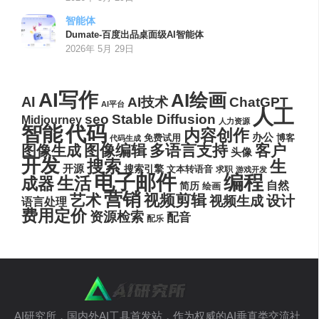
智能体
Dumate-百度出品桌面级AI智能体
2026年 5月 29日
AI写作
AI绘画
AI
AI技术
ChatGPT
AI平台
人工
seo
Stable Diffusion
Midjourney
人力资源
代码
智能
内容创作
办公
博客
免费试用
代码生成
图像编辑
多语言支持
客户
图像生成
头像
开发
搜索
生
开源
搜索引擎
文本转语音
求职
游戏开发
电子邮件
编程
生活
成器
自然
简历
绘画
营销
艺术
视频剪辑
设计
视频生成
语言处理
费用定价
资源检索
配音
配乐
AI研究所，国内外AI工具首发站，作为权威的AI垂直类交流社