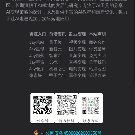
区，长期深耕于AI领域的发展与研究；专注于AI工具的分享、
AI变现策略的探讨，以及提供丰富的AI教程和最新资讯，致力
于让AI走进现实，实际落地应用
资源入口
前沿资讯
副业变现
本站声明
Jay总站
量子位
视频变现
商务合作
Jay星球
新智元
图片变现
付费星球
Jay部落
智东西
音频变现
免责声明
Jay宇宙
36氪
直播变现
关于我们
Jay仓库
机器之心
电商变现
站点地图
像素块
甲子光年
写作变现
管理办法
公众号
官方社群
联系方式
桂公网安备45080202000358号