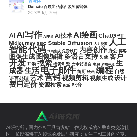
智能体
Dumate-百度出品桌面级AI智能体
2026年 5月 29日
AI写作
AI绘画
AI
AI技术
ChatGPT
AI平台
人工
seo
Stable Diffusion
Midjourney
人力资源
代码
智能
内容创作
办公
博客
免费试用
代码生成
图像编辑
多语言支持
客户
图像生成
头像
开发
搜索
生
开源
搜索引擎
文本转语音
求职
游戏开发
电子邮件
编程
生活
成器
自然
简历
绘画
营销
艺术
视频剪辑
设计
视频生成
语言处理
费用定价
资源检索
配音
配乐
AI研究所，国内外AI工具首发站，作为权威的AI垂直类交流社
区，长期深耕于AI领域的发展与研究；专注于AI工具的分享、