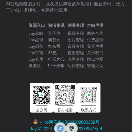
AI变现策略的探讨，以及提供丰富的AI教程和最新资讯，致力
于让AI走进现实，实际落地应用
资源入口
前沿资讯
副业变现
本站声明
Jay总站
量子位
视频变现
商务合作
Jay星球
新智元
图片变现
付费星球
Jay部落
智东西
音频变现
免责声明
Jay宇宙
36氪
直播变现
关于我们
Jay仓库
机器之心
电商变现
站点地图
像素块
甲子光年
写作变现
管理办法
公众号
官方社群
联系方式
桂公网安备45080202000358号
Jay © 2024. 桂ICP备2022004937号-4