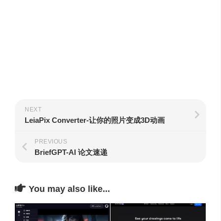
NEXT
LeiaPix Converter-让你的照片变成3D动画
PREVIOUS
BriefGPT-AI 论文速递
You may also like...