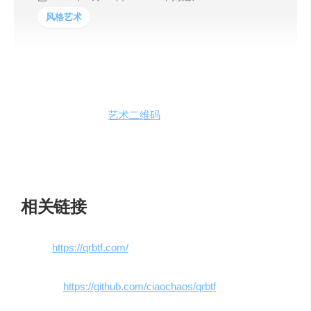
风格艺术
QRBTF是一款开源
艺术二维码
生成器工具，需要登录你的
discord账号进行使用，用于美化你的二维码，支持多种艺
术二维码样式，数化设计，无需后端，支持SVG格式下
载。
相关链接
官网：
https://qrbtf.com/
GitHub：
https://github.com/ciaochaos/qrbtf