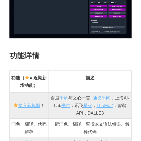
功能详情
功能（
= 近期新
描述
增功能）
百度
千帆
与文心一言,
通义千问
，上海AI-
接入新模型
！
Lab
书生
，讯飞
星火
，
LLaMa2
，智谱
API，DALLE3
润色、翻译、代码
一键润色、翻译、查找论文语法错误、解
解释
释代码