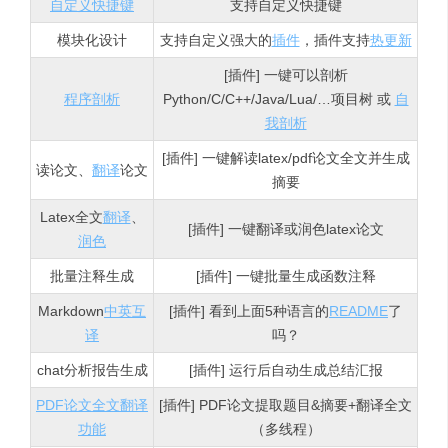
自定义快捷键
支持自定义快捷键
模块化设计
支持自定义强大的
插件
，插件支持
热更新
[插件] 一键可以剖析
程序剖析
Python/C/C++/Java/Lua/…项目树 或
自
我剖析
[插件] 一键解读latex/pdf论文全文并生成
读论文、
翻译
论文
摘要
Latex全文
翻译
、
[插件] 一键翻译或润色latex论文
润色
批量注释生成
[插件] 一键批量生成函数注释
Markdown
中英互
[插件] 看到上面5种语言的
README
了
译
吗？
chat分析报告生成
[插件] 运行后自动生成总结汇报
PDF论文全文翻译
[插件] PDF论文提取题目&摘要+翻译全文
功能
（多线程）