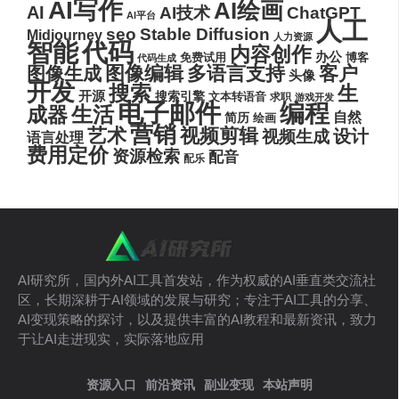
AI写作
AI绘画
AI
AI技术
ChatGPT
AI平台
人工
seo
Stable Diffusion
Midjourney
人力资源
代码
智能
内容创作
办公
博客
免费试用
代码生成
图像编辑
多语言支持
客户
图像生成
头像
开发
搜索
生
开源
搜索引擎
文本转语音
求职
游戏开发
电子邮件
编程
生活
成器
自然
简历
绘画
营销
艺术
视频剪辑
设计
视频生成
语言处理
费用定价
资源检索
配音
配乐
AI研究所，国内外AI工具首发站，作为权威的AI垂直类交流社
区，长期深耕于AI领域的发展与研究；专注于AI工具的分享、
AI变现策略的探讨，以及提供丰富的AI教程和最新资讯，致力
于让AI走进现实，实际落地应用
资源入口
前沿资讯
副业变现
本站声明