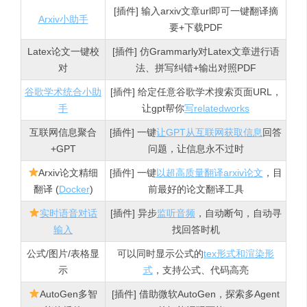
[插件] 输入arxiv文章url即可一键翻译摘
Arxiv小助手
要+下载PDF
Latex论文一键校
[插件] 仿Grammarly对Latex文章进行语
对
法、拼写纠错+输出对照PDF
谷歌学术统合小助
[插件] 给定任意谷歌学术搜索页面URL，
手
让gpt帮你
写relatedworks
互联网信息聚合
[插件] 一键
让GPT从互联网获取信息
回答
+GPT
问题，让信息永不过时
Arxiv论文精细
[插件] 一键
以超高质量翻译arxiv论文
，目
翻译 (
Docker
)
前最好的论文翻译工具
实时语音对话
[插件] 异步
监听音频
，自动断句，自动寻
输入
找回答时机
公式/图片/表格显
可以同时显示公式的
tex形式和渲染形
示
式
，支持公式、代码高亮
AutoGen多智
[插件] 借助微软AutoGen，探索多Agent