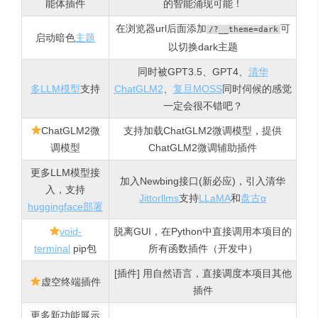
能体插件
的智能涌现可能！
在浏览器url后面添加
可
/?__theme=dark
启动暗色
主题
以切换dark主题
同时被GPT3.5、GPT4、
清华
多LLM模型
支持
ChatGLM2
、
复旦MOSS
同时伺候的感觉
一定会很不错吧？
ChatGLM2微
支持加载ChatGLM2微调模型，提供
调模型
ChatGLM2微调辅助插件
更多LLM模型接
加入Newbing接口(新必应)，引入清华
入，支持
Jittorllms
支持
LLaMA
和
盘古α
huggingface部署
void-
脱离GUI，在Python中直接调用本项目的
terminal
pip包
所有函数插件（开发中）
[插件] 用自然语言，直接调度本项目其他
虚空终端插件
插件
更多新功能展示