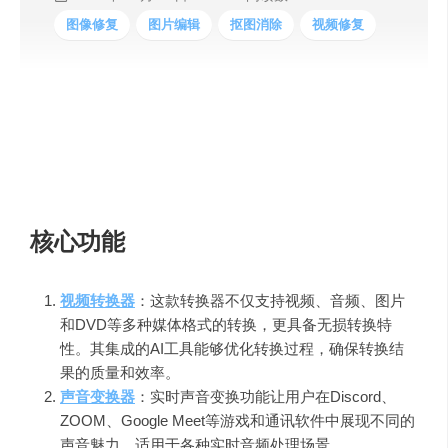
图像修复
图片编辑
抠图消除
视频修复
HitPaw，一个领先的多媒体AI软件提供商，致力于为用户
提供高效、创新的音视频及图像编辑工具。它凭借先进的
技术手段，助力用户轻松提升多媒体内容创作与处理的效
率和质量。
核心功能
视频转换器
：这款转换器不仅支持视频、音频、图片
和DVD等多种媒体格式的转换，更具备无损转换特
性。其集成的AI工具能够优化转换过程，确保转换结
果的质量和效率。
声音变换器
：实时声音变换功能让用户在Discord、
ZOOM、Google Meet等游戏和通讯软件中展现不同的
声音魅力，适用于各种实时音频处理场景。