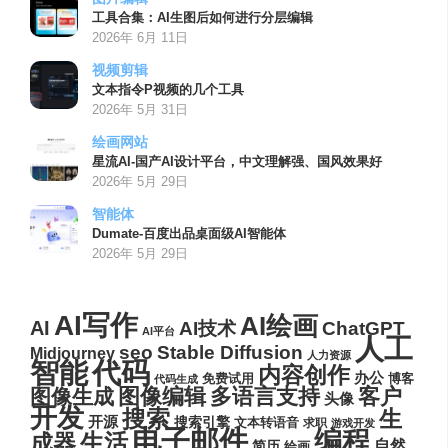
工具合集：AI生图后如何进行分层编辑
2026年 6月 11日
视频剪辑
文本指令P视频的几个工具
2026年 5月 31日
绘画网站
星流AI-国产AI设计平台，中文理解强、国风效果好
2026年 5月 29日
智能体
Dumate-百度出品桌面级AI智能体
2026年 5月 29日
AI写作
AI绘画
AI
AI技术
ChatGPT
AI平台
人工
seo
Stable Diffusion
Midjourney
人力资源
代码
智能
内容创作
办公
博客
免费试用
代码生成
图像编辑
多语言支持
客户
图像生成
头像
开发
搜索
生
开源
搜索引擎
文本转语音
求职
游戏开发
电子邮件
编程
生活
成器
自然
简历
绘画