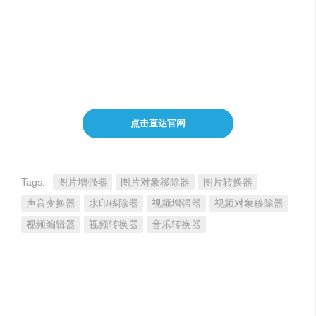
HitPaw适用于对多媒体内容有处理和提升需求的各类用
户，包括视频制作人、音频工程师、摄影师以及对高质量
音视频编辑有需求的个人用户。它为用户提供了高效、精
准的编辑工具，助力他们实现更高水平的创意表达和内容
制作。
点击直达官网
Tags:
图片增强器
图片对象移除器
图片转换器
声音变换器
水印移除器
视频增强器
视频对象移除器
视频编辑器
视频转换器
音乐转换器