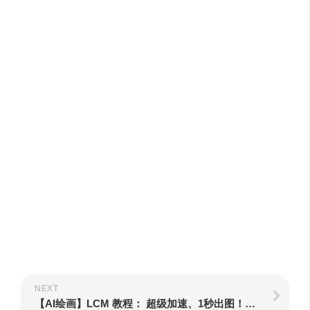
NEXT
【AI绘画】LCM 教程： 超级加速、1秒出图！小显卡的福音 LCM LoRA、采样器 安装使用教程