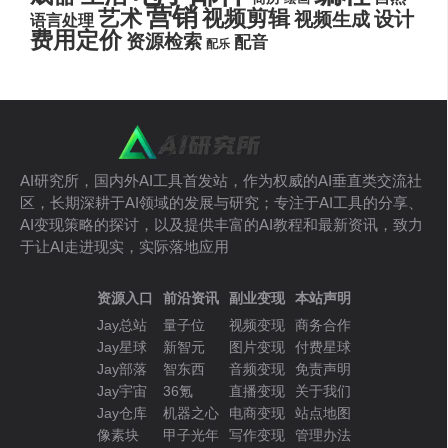
营销
艺术
视频剪辑
设计
视频生成
语言处理
费用定价
资源检索
配音
配乐
AI研究所，国内外AI工具首发站，作为权威的AI垂直类交流社
区，长期深耕于AI领域的发展与研究；专注于AI工具的分享、
AI变现策略的探讨，以及提供丰富的AI教程和最新资讯，致力
于让AI走进现实，实际落地应用
资源入口
前沿资讯
副业变现
本站声明
Jay总站
量子位
视频变现
商务合作
Jay星球
新智元
图片变现
付费星球
Jay部落
智东西
音频变现
免责声明
Jay宇宙
36氪
直播变现
关于我们
Jay仓库
机器之心
电商变现
站点地图
像素块
甲子光年
写作变现
管理办法