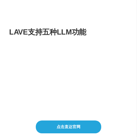
E 区域就是传统的视频时间轴，AI 剪辑的视频就在这里，
你也可以手动调整。
LAVE支持五种LLM功能
1）素材概览，2）创意头脑风暴，3）视频检索，4）故事
板，5）剪辑修剪。前四种功能可通过Agents访问，而剪辑
修剪可通过双击编辑时间轴上的剪辑时出现的窗口进行。
其中，基于语言的视频检索是通过向量存储数据库实现
的，而其余功能则是通过LLM提示工程实现的。所有功能
都是基于自动生成的语言构建的。
点击直达官网