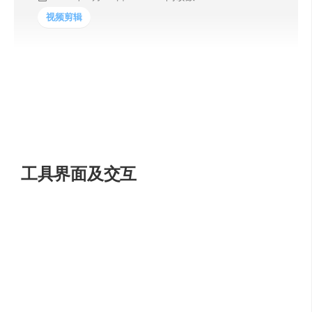
视频剪辑
Meta 发布了一个可以利用 AI 自动剪辑视频的 Agents
LAVE，剪辑工具的界面组成和 Agents 设计如下：
工具界面及交互
A 区域主要是输入提示词以及展示 LLM 详细的剪辑逻辑。
B 区域是素材库，你可以鼠标 Hover 后获得 LLM 帮你总结
的这段视频的内容，不需要播放查看， AI 也会自动生成的
素材标题。