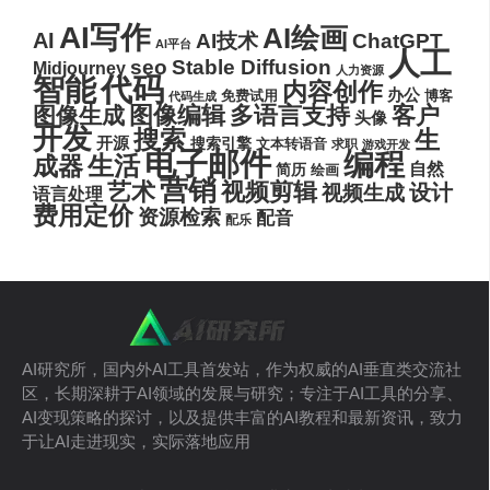
AI写作
AI绘画
AI
AI技术
ChatGPT
AI平台
人工
seo
Stable Diffusion
Midjourney
人力资源
代码
智能
内容创作
办公
博客
免费试用
代码生成
图像编辑
多语言支持
客户
图像生成
头像
开发
搜索
生
开源
搜索引擎
文本转语音
求职
游戏开发
电子邮件
编程
生活
成器
自然
简历
绘画
营销
艺术
视频剪辑
设计
视频生成
语言处理
费用定价
资源检索
配音
配乐
AI研究所，国内外AI工具首发站，作为权威的AI垂直类交流社
区，长期深耕于AI领域的发展与研究；专注于AI工具的分享、
AI变现策略的探讨，以及提供丰富的AI教程和最新资讯，致力
于让AI走进现实，实际落地应用