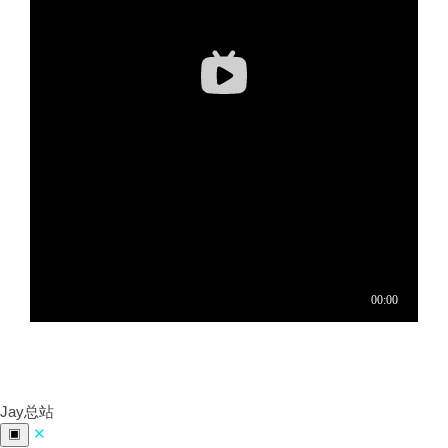
Jay总站
✕
▣