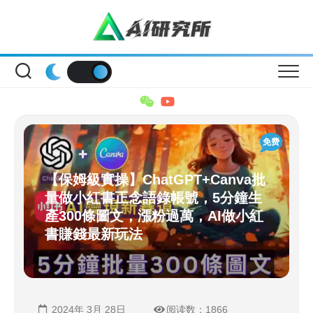
Skip
to
content
免费
【保姆級實操】ChatGPT+Canva批
量做小紅書正念語錄帳號，5分鐘生
產300條圖文，漲粉過萬，AI做小紅
書賺錢最新玩法
2024年 3月 28日
阅读数：1866