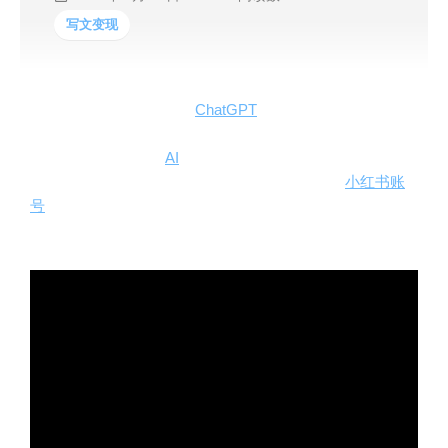
写文变现
这个视频介绍了如何利用
ChatGPT
和Canva快速批量生成
小红书正念语录账号。作者分享了他如何在小红书上取得
成功，以及如何利用
AI
快速生产大量内容。同时也介绍了
如何使用ChatGPT和Canva批量生成内容，以及
小红书账
号
的变现方式。