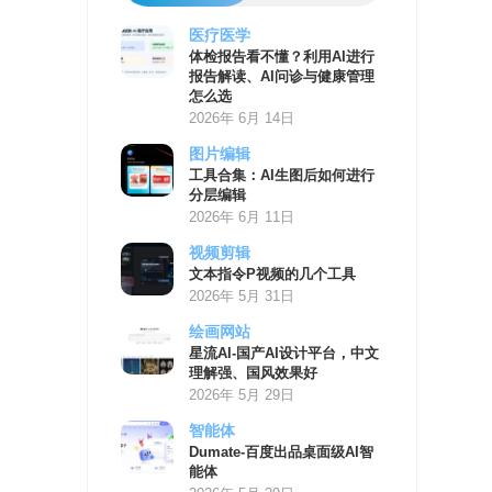
医疗医学
AI
体检报告看不懂？利用AI进行
学
报告解读、AI问诊与健康管理
习
怎么选
资
2026年 6月 14日
源
图片编辑
工具合集：AI生图后如何进行
分层编辑
2026年 6月 11日
视频剪辑
文本指令P视频的几个工具
2026年 5月 31日
绘画网站
星流AI-国产AI设计平台，中文
理解强、国风效果好
2026年 5月 29日
智能体
Dumate-百度出品桌面级AI智
能体