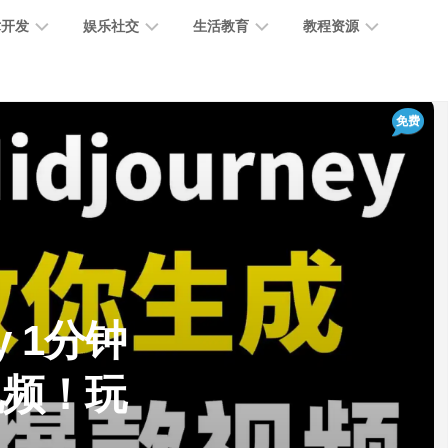
术开发
娱乐社交
生活教育
教程资源
大
媒
医
GPT
免费
语
模
体
疗
教
言
型
创
医
程
模
作
学
型
开
MJ
放
媒
时
教
视
平
体
尚
程
觉
台
社
前
模
交
沿
型
ey 1分钟
SD
代
教
码
游
生
程
语
视频！玩
开
戏
活
音
发
辅
日
模
助
常
其
型