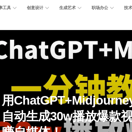
率工具
创意设计
生成艺术
职场办公
技
图
图
图
营
图
AI
营
像
片
像
销
片
提
销
处
编
生
宣
编
示
工
理
辑
成
传
辑
词
具
文
图
视
办
图
智
绘
数
PPT
本
标
频
公
像
能
画
字
制
处
设
生
助
修
对
网
人
作
理
计
成
手
复
话
站
用ChatGPT+Midjourn
电
思
智
字
音
客
抠
小
文
模
商
维
自动生成30w播放爆款
能
体
乐
户
图
说
档
型
作
导
总
设
生
服
消
创
总
社
图
图
结
计
成
务
除
作
结
区