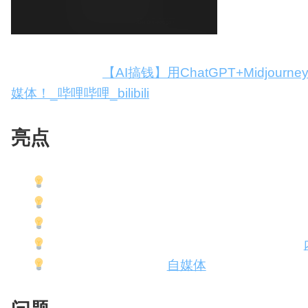
配
生
合
色
成
成
>
视
原创视频教程：
【AI搞钱】用ChatGPT+Midjo
频
媒体！_哔哩哔哩_bilibili
剪
辑
亮点
AI工具有边界，但组合使用可以产生差异化
利用AI生成人物形象、文字和好文案，高效
制作效率高，建立发布数量优势，吸引大量
粉丝数从3月20日到5月9日增长2万，展示AI
有效利用AI工具打造
自媒体
内容，实现玩转