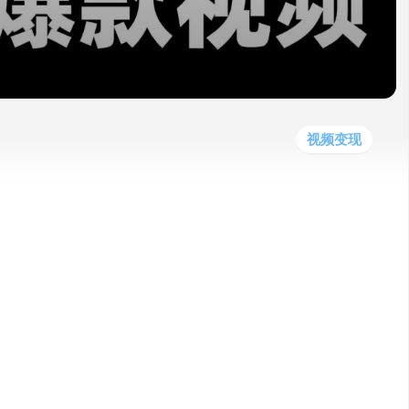
他
数
教
据
网
学
程
其
分
站
习
他
析
播
教
模
客
育
扩
型
展
资
视频变现
源
自动生成内容来吸引大量流量，以英语学习
，并生成经典文案，高效建立内容优势，吸