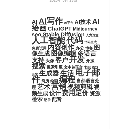
2026年 5月 29日
AI写作
AI
AI
AI技术
AI平台
绘画
ChatGPT
Midjourney
seo
Stable Diffusion
人力资源
代码
人工智能
代码生成
内容创作
图
办公
博客
免费试用
图像编辑
多语言
像生成
开发
支持
客户
头像
开源
搜索
搜索引擎
文本转语音
求职
游戏
电子邮
生活
生成器
开发
件
编程
自然语言处
简历
绘画
营销
艺术
视频剪辑
视
理
费用定价
设计
频生成
资源
检索
配音
配乐