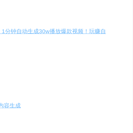
urney 1分钟自动生成30w播放爆款视频！玩赚自
内容打法。
吸引粉丝增长。
粉丝。
内容生成
的潜力。
自媒体的目的。