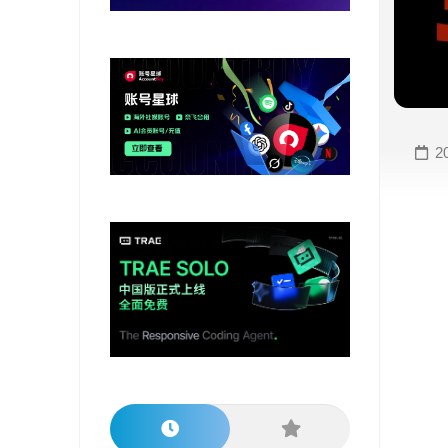
变
手
现
册
直
COMFYUI
播
手
变
册
2
现
大
视
模
频
型
变
手
现
册
电
大
商
模
变
型
现
榜
单