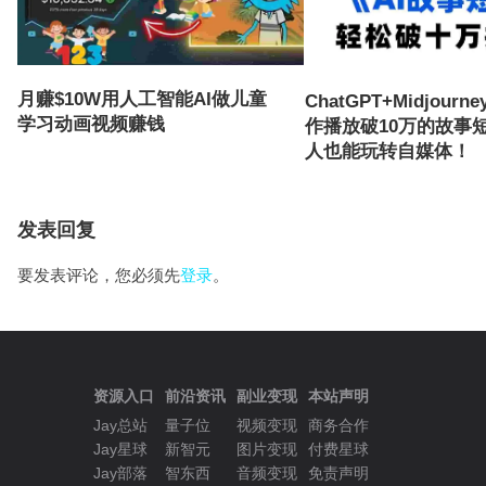
月赚$10W用人工智能AI做儿童
ChatGPT+Midjourn
学习动画视频赚钱
作播放破10万的故事
人也能玩转自媒体！
发表回复
要发表评论，您必须先
登录
。
资源入口
前沿资讯
副业变现
本站声明
Jay总站
量子位
视频变现
商务合作
Jay星球
新智元
图片变现
付费星球
Jay部落
智东西
音频变现
免责声明