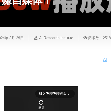
赚自媒体！
表
视
建
摄
法
图
写
视
视
3D
格
频
筑
影
律
片
作
频
频
创
处
处
设
写
法
压
平
总
修
作
理
理
计
真
规
缩
台
结
复
024年 3月 29日
AI Research Institute
阅读数：2518
智
音
服
电
图
论
音
视
语
能
频
装
子
片
文
频
频
音
翻
处
设
邮
换
写
总
字
识
译
理
计
件
脸
作
结
幕
别
今天我们分享了一个真实案例，展示了如何使用
AI
账号为例，通过AI生成人物形象、让人物开口说话
简
智
创
金
视
语
历
引了2万粉丝增长。
能
意
融
频
音
制
搜
灵
财
换
克
作
索
感
务
脸
隆
智
视
语
能
频
音