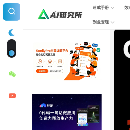
Skip
速成手册
效
to
content
副业变现
提
示
词
音
指
频
南
变
现
MJ
学
写
习
文
手
变
册
现
SD
图
学
片
习