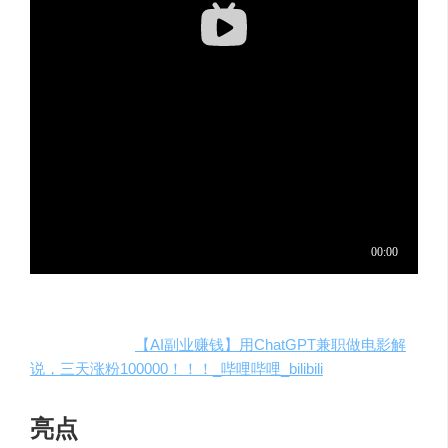
原创视频教程：
【AI副业赚钱】用ChatGPT兼职做电影解
说，三天涨粉100000！！！_哔哩哔哩_bilibili
亮点