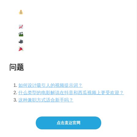
在抖音或西瓜视频上做电影解说可以带来很好的收
入
视频的播放量会带来收益
设计精美的视频提示词可以吸引更多观众
使用GPT-3可快速设计电影解说词
结合视频剪辑软件，提供更好的视频体验
问题
如何设计吸引人的视频提示词？
什么类型的电影解说在抖音和西瓜视频上更受欢迎？
这种兼职方式适合新手吗？
点击直达官网