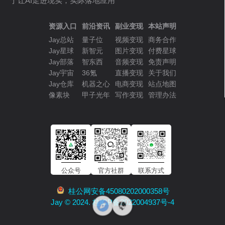
于让AI走进现实，实际落地应用
资源入口
前沿资讯
副业变现
本站声明
Jay总站
量子位
视频变现
商务合作
Jay星球
新智元
图片变现
付费星球
Jay部落
智东西
音频变现
免责声明
Jay宇宙
36氪
直播变现
关于我们
Jay仓库
机器之心
电商变现
站点地图
像素块
甲子光年
写作变现
管理办法
公众号
官方社群
联系方式
桂公网安备45080202000358号
Jay © 2024. 桂ICP备2022004937号-4