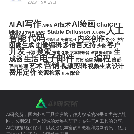
2026年 5月 29日
AI写作
AI绘画
AI
AI技术
ChatGPT
AI平台
人工
seo
Stable Diffusion
Midjourney
人力资源
代码
智能
内容创作
办公
博客
免费试用
代码生成
图像编辑
多语言支持
客户
图像生成
头像
开发
搜索
生
开源
搜索引擎
文本转语音
求职
游戏开发
电子邮件
编程
生活
成器
自然
简历
绘画
营销
艺术
视频剪辑
设计
视频生成
语言处理
费用定价
资源检索
配音
配乐
AI研究所，国内外AI工具首发站，作为权威的AI垂直类交流社
区，长期深耕于AI领域的发展与研究；专注于AI工具的分享、
AI变现策略的探讨，以及提供丰富的AI教程和最新资讯，致力