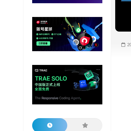
变
手
现
册
直
COMFYUI
播
手
变
册
2
现
大
视
模
频
型
变
手
现
册
电
大
商
模
变
型
现
榜
单