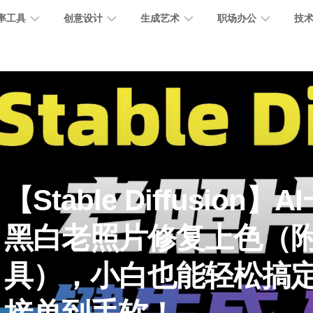
率工具
创意设计
生成艺术
职场办公
技
图
图
图
营
图
AI
营
像
片
像
销
片
提
销
处
编
生
宣
编
示
工
理
辑
成
传
辑
词
具
文
图
视
办
图
智
绘
数
PPT
本
标
频
公
像
能
画
字
制
【Stable Diffusion
处
设
生
助
修
对
网
人
作
理
计
成
手
复
话
站
黑白老照片修复上色（
电
思
智
字
音
客
抠
小
文
模
商
维
具），小白也能轻松搞
能
体
乐
户
图
说
档
型
作
导
总
设
生
服
消
创
总
社
图
图
结
计
成
务
除
作
结
区