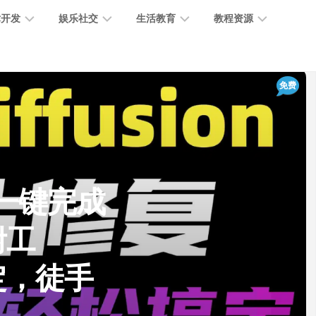
术开发
娱乐社交
生活教育
教程资源
大
媒
医
GPT
免费
语
模
体
疗
教
言
型
创
医
程
模
作
学
型
开
MJ
放
媒
时
教
视
平
体
尚
程
觉
】AI一键完成
台
社
前
模
交
沿
型
附工
SD
代
教
码
游
生
程
语
定，徒手
开
戏
活
音
发
辅
日
模
助
常
其
型