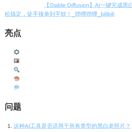
原创视频教程：
【Stable Diffusion】AI
松搞定，徒手接单到手软！_哔哩哔哩_bilibili
亮点
使用Stable Diffusion工具让黑白老照片上
删除不必要的瑕疵，调整参数和质量提示词
通过高清放大算法让照片更加精细清晰
定制局部重绘衣服等细节，提升照片质量
交流互动，留言获取更多工具和插件
问题
这种AI工具是否适用于所有类型的黑白老照片？