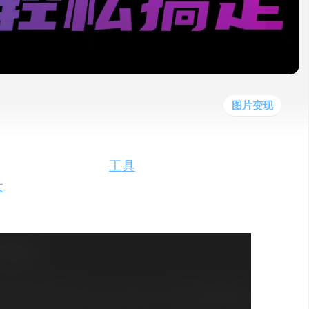
他
数
教
据
网
学
程
其
分
站
习
他
析
播
教
模
客
育
扩
型
展
资
图片变现
源
ble Diffusion
工具
，即使是小白也能
大
的步骤和技巧。