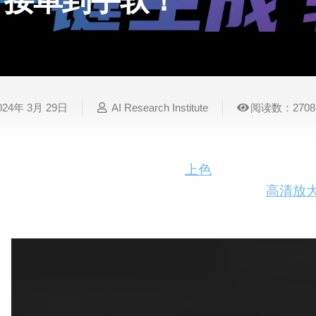
接单到手软！
表
视
建
摄
法
图
写
视
视
3D
格
频
筑
影
律
片
作
频
频
创
处
处
设
写
法
压
平
总
修
作
理
理
计
真
规
缩
台
结
复
024年 3月 29日
AI Research Institute
阅读数：2708
智
音
服
电
图
论
音
视
语
能
频
装
子
片
文
频
频
音
翻
处
设
邮
换
写
总
字
识
译
理
计
件
脸
作
结
幕
别
现在AI技术让修复黑白老照片
上色
变得简单易行，通过Sta
轻松完成。视频展示了修复老照片、上色、
高清放
简
智
创
金
视
语
历
能
意
融
频
音
制
搜
灵
财
换
克
作
索
感
务
脸
隆
智
视
语
能
频
音