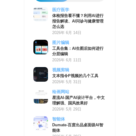
医疗医学
AI
体检报告看不懂？利用AI进行
学
报告解读、AI问诊与健康管理
习
怎么选
资
2026年 6月 14日
源
图片编辑
工具合集：AI生图后如何进行
分层编辑
2026年 6月 11日
视频剪辑
文本指令P视频的几个工具
2026年 5月 31日
绘画网站
星流AI-国产AI设计平台，中文
理解强、国风效果好
2026年 5月 29日
智能体
Dumate-百度出品桌面级AI智
能体