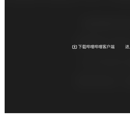
配
生
合
色
成
成
视
频
剪
辑