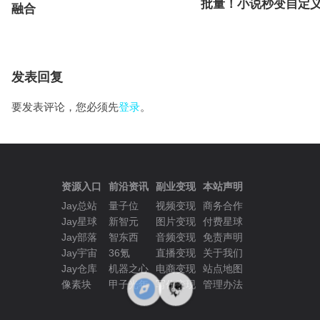
批量！小说秒变自定
融合
发表回复
要发表评论，您必须先
登录
。
资源入口
前沿资讯
副业变现
本站声明
Jay总站
量子位
视频变现
商务合作
Jay星球
新智元
图片变现
付费星球
Jay部落
智东西
音频变现
免责声明
Jay宇宙
36氪
直播变现
关于我们
Jay仓库
机器之心
电商变现
站点地图
像素块
甲子光年
写作变现
管理办法