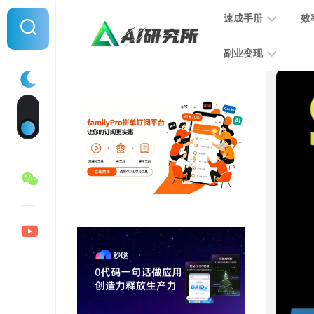
Skip
速成手册
效
to
content
副业变现
提
示
词
音
指
频
南
变
现
MJ
学
写
习
文
手
变
册
现
SD
图
学
片
习