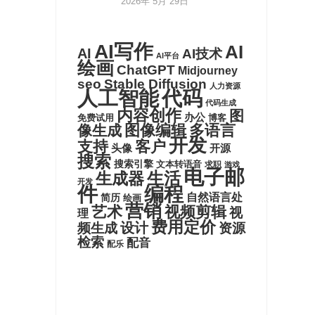
2026年 5月 29日
AI写作
AI
AI
AI技术
AI平台
绘画
ChatGPT
Midjourney
seo
Stable Diffusion
人力资源
代码
人工智能
代码生成
内容创作
图
办公
博客
免费试用
图像编辑
多语言
像生成
开发
支持
客户
头像
开源
搜索
搜索引擎
文本转语音
求职
游戏
电子邮
生活
生成器
开发
件
编程
自然语言处
简历
绘画
营销
艺术
视频剪辑
视
理
费用定价
设计
频生成
资源
检索
配音
配乐