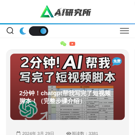
Skip
to
content
免费
2分钟！chatgpt帮我写完了短视频
脚本！（完整步骤介绍）
2024年 3月 29日
阅读数：3381