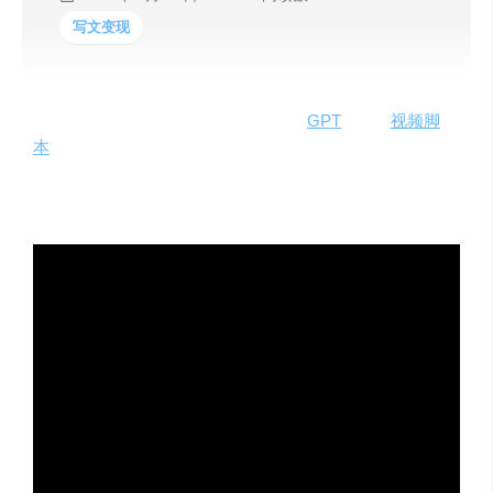
写文变现
在这个视频中，作者展示了如何使用T
GPT
编写短
视频脚
本
。他分享了写作过程中的关键步骤，包括设定提纲、加
入用户痛点和故事案例，撰写脚本并细分各个镜头。