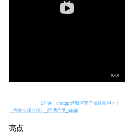
原创视频教程：
2分钟！chatgpt帮我写完了短视频脚本！
（完整步骤介绍）_哔哩哔哩_bilibili
亮点