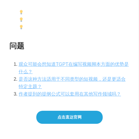
使用TGPT编写短视频脚本
设定提纲，加入用户痛点和故事案例
撰写具体脚本并细分镜头
问题
观众可能会想知道TGPT在编写视频脚本方面的优势是
什么？
是否这种方法适用于不同类型的短视频，还是更适合
特定主题？
作者提到的提纲公式可以套用在其他写作领域吗？
点击直达官网