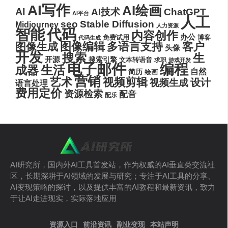
AI写作
AI绘画
AI
AI技术
ChatGPT
AI平台
人工
seo
Stable Diffusion
Midjourney
人力资源
代码
智能
内容创作
办公
博客
免费试用
代码生成
图像编辑
多语言支持
客户
图像生成
头像
开发
搜索
生
开源
搜索引擎
文本转语音
求职
游戏开发
电子邮件
编程
生活
成器
自然
简历
绘画
营销
艺术
视频剪辑
设计
视频生成
语言处理
费用定价
资源检索
配音
配乐
AI研究所，国内外AI工具首发站，作为权威的AI垂直类交流社
区，长期深耕于AI领域的发展与研究；专注于AI工具的分享、
AI变现策略的探讨，以及提供丰富的AI教程和最新资讯，致力
于让AI走进现实，实际落地应用
资源入口
前沿资讯
副业变现
本站声明