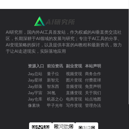
AI研究所，国内外AI工具首发站，作为权威的AI垂直类交流社
区，长期深耕于AI领域的发展与研究；专注于AI工具的分享、
AI变现策略的探讨，以及提供丰富的AI教程和最新资讯，致力
于让AI走进现实，实际落地应用
资源入口
前沿资讯
副业变现
本站声明
Jay总站
量子位
视频变现
商务合作
Jay星球
新智元
图片变现
付费星球
Jay部落
智东西
音频变现
免责声明
Jay宇宙
36氪
直播变现
关于我们
Jay仓库
机器之心
电商变现
站点地图
像素块
甲子光年
写作变现
管理办法