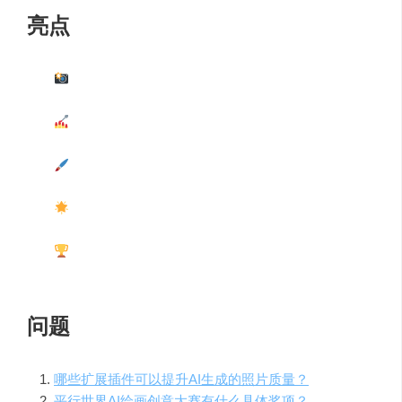
亮点
AI可以生成照片并且呈现出真实细致的肌肉分布和
纹理特质，进化了！
介绍了三款最火热的真实人像AI模型，包括Magic
Mix Realistic等。
演示了如何使用扩展插件，如After Detailer和
Laura，来提高照片生成表现。
推荐了使用扩展插件进行面部细节修复，提高图片
质量。
展示了参与平行世界AI绘画创意大赛的方法，赢取
丰厚奖品。
问题
哪些扩展插件可以提升AI生成的照片质量？
平行世界AI绘画创意大赛有什么具体奖项？