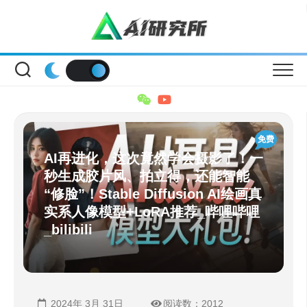
Skip
to
content
免费
AI再进化，这次竟然学会摄影了！一
秒生成胶片风、拍立得，还能智能
“修脸”！Stable Diffusion AI绘画真
实系人像模型+LoRA推荐_哔哩哔哩
_bilibili
2024年 3月 31日
阅读数：2012