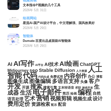
视频剪辑
文本指令P视频的几个工具
2026年 5月 31日
绘画网站
星流AI-国产AI设计平台，中文理解强、国风效果好
2026年 5月 29日
智能体
Dumate-百度出品桌面级AI智能体
2026年 5月 29日
AI写作
AI绘画
AI
AI技术
ChatGPT
AI平台
人工
seo
Stable Diffusion
Midjourney
人力资源
代码
智能
内容创作
办公
博客
免费试用
代码生成
图像编辑
多语言支持
客户
图像生成
头像
开发
搜索
生
开源
搜索引擎
文本转语音
求职
游戏开发
电子邮件
编程
生活
成器
自然
简历
绘画
营销
艺术
视频剪辑
设计
视频生成
语言处理
费用定价
资源检索
配音
配乐