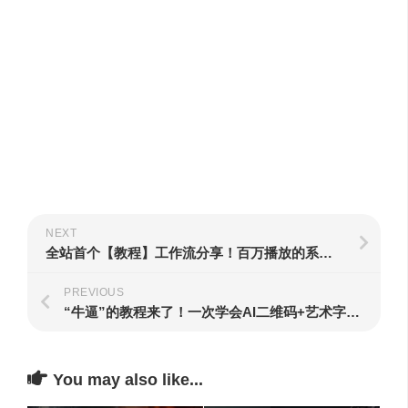
NEXT
全站首个【教程】工作流分享！百万播放的系列课是如何诞生的？策划剪辑视频后期全流程揭秘，学AI绘画一定看过这套Stable Diffusion入门课——
PREVIOUS
“牛逼”的教程来了！一次学会AI二维码+艺术字+光影光效+创意Logo生成，绝对是B站最详细的Stable Diffusion特效设计流程教学！AI绘画进阶应用
You may also like...