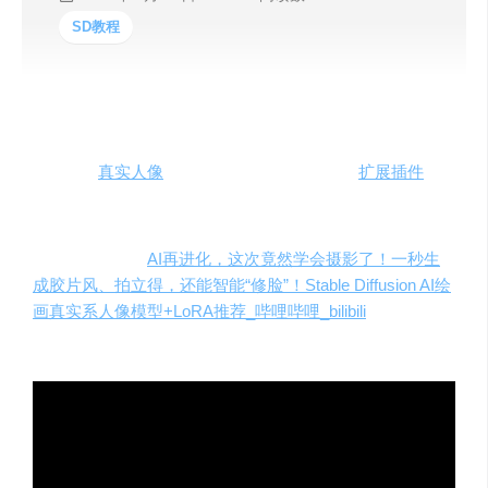
SD教程
AI再进化，这次竟然学会摄影了！现在一秒钟就可以生成
胶片风格、拍立得，还能智能“修脸”！本视频介绍了三款最
受欢迎的
真实人像
AI模型，以及如何利用不同
扩展插件
提
高图片生成表现。
原创视频教程：
AI再进化，这次竟然学会摄影了！一秒生
成胶片风、拍立得，还能智能“修脸”！Stable Diffusion AI绘
画真实系人像模型+LoRA推荐_哔哩哔哩_bilibili