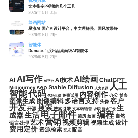
视频剪辑
文本指令P视频的几个工具
2026年 5月 31日
绘画网站
星流AI-国产AI设计平台，中文理解强、国风效果好
2026年 5月 29日
智能体
Dumate-百度出品桌面级AI智能体
2026年 5月 29日
AI写作
AI绘画
AI
AI技术
ChatGPT
AI平台
人工
seo
Stable Diffusion
Midjourney
人力资源
代码
智能
内容创作
办公
博客
免费试用
代码生成
图像编辑
多语言支持
客户
图像生成
头像
开发
搜索
生
开源
搜索引擎
文本转语音
求职
游戏开发
电子邮件
编程
生活
成器
自然
简历
绘画
营销
艺术
视频剪辑
设计
视频生成
语言处理
费用定价
资源检索
配音
配乐