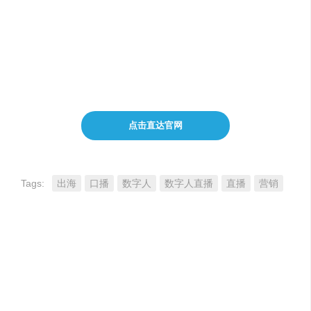
支持语言
：平台支持中文，适合国内用户使用。
数字人形象
：提供丰富多样的形象选择，包括不同姿
势和地区特色的形象。
操作便捷度
：操作简单直观，但部分功能需要下载
APP才能使用。
点击直达官网
Tags:
出海
口播
数字人
数字人直播
直播
营销