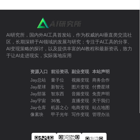
AI研究所，国内外AI工具首发站，作为权威的AI垂直类交流社
区，长期深耕于AI领域的发展与研究；专注于AI工具的分享、
AI变现策略的探讨，以及提供丰富的AI教程和最新资讯，致力
于让AI走进现实，实际落地应用
资源入口
前沿资讯
副业变现
本站声明
Jay总站
量子位
视频变现
商务合作
Jay星球
新智元
图片变现
付费星球
Jay部落
智东西
音频变现
免责声明
Jay宇宙
36氪
直播变现
关于我们
Jay仓库
机器之心
电商变现
站点地图
像素块
甲子光年
写作变现
管理办法