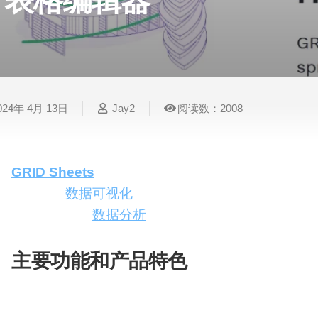
表格编辑器
表
视
建
摄
法
图
写
视
视
3D
格
频
筑
影
律
片
作
频
频
创
处
处
设
写
法
压
平
总
修
作
理
理
计
真
规
缩
台
结
复
024年 4月 13日
Jay2
阅读数：2008
智
音
服
电
图
论
音
视
语
能
频
装
子
片
文
频
频
音
翻
处
设
邮
换
写
总
字
识
译
理
计
件
脸
作
结
幕
别
GRID Sheets
是一款结合了智能电子表格和文本编
和交互式
数据可视化
功能。GRID Sheets旨
简
智
创
金
视
语
历
效率，并简化
数据分析
和处理的过程。
能
意
融
频
音
制
搜
灵
财
换
克
作
索
感
务
脸
隆
主要功能和产品特色
智
视
语
AI公式辅助
：利用GPT技术，GRID Shee
能
频
音