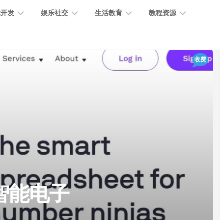
术开发
娱乐社交
生活教育
教程资源
大
媒
医
GPT
收费
语
模
体
疗
教
言
型
创
医
程
模
作
学
型
开
MJ
放
媒
时
教
视
平
体
尚
程
觉
台
社
前
模
交
沿
型
SD
代
教
码
游
生
程
语
动的智能电子
开
戏
活
音
发
辅
日
模
助
常
其
型