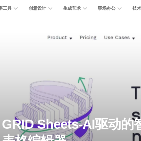
率工具
创意设计
生成艺术
职场办公
技
图
图
图
营
图
AI
营
像
片
像
销
片
提
销
处
编
生
宣
编
示
工
理
辑
成
传
辑
词
具
文
图
视
办
图
智
绘
数
PPT
本
标
频
公
像
能
画
字
制
处
设
生
助
修
对
网
人
作
理
计
成
手
复
话
站
电
思
智
字
音
客
抠
小
文
模
商
维
GRID Sheets-AI驱
能
体
乐
户
图
说
档
型
作
导
总
设
生
服
消
创
总
社
图
图
结
计
成
务
除
作
结
区