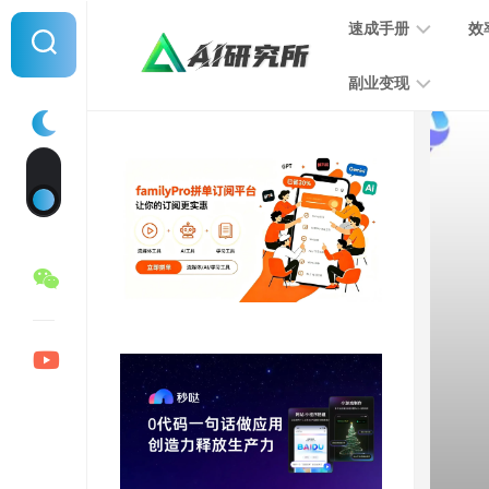
Skip
速成手册
效
to
content
副业变现
提
示
词
音
指
频
南
变
现
MJ
学
写
习
文
手
变
册
现
SD
图
学
片
习