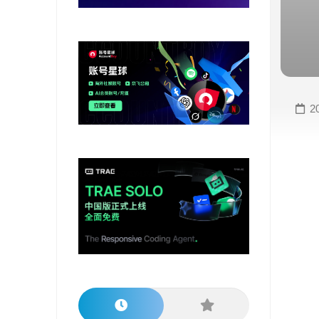
变
手
现
册
直
COMFYUI
播
手
变
册
2
现
大
视
模
频
型
变
手
现
册
电
大
商
模
变
型
现
榜
单