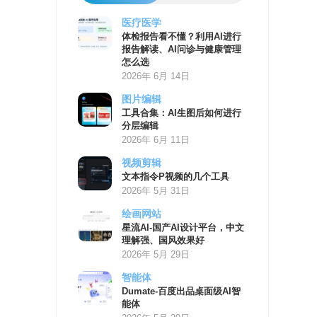
医疗医学
AI
体检报告看不懂？利用AI进行
学
报告解读、AI问诊与健康管理
习
怎么选
资
2026年 6月 14日
源
图片编辑
工具合集：AI生图后如何进行
分层编辑
2026年 6月 11日
视频剪辑
文本指令P视频的几个工具
2026年 5月 31日
绘画网站
星流AI-国产AI设计平台，中文
理解强、国风效果好
2026年 5月 29日
智能体
Dumate-百度出品桌面级AI智
能体