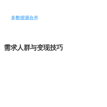
配
公式。
生
合
色
成
成
交互式数据可视化
：用户可以创建图表和图形，
多数据源合并
：方便用户将来自不同来源的数据整合
视
析。
频
易于编辑和更新
：直接在GRID Sheet中编
剪
辑
需求人群与变现技巧
GRID Sheets适合以下需求人群：
数据分析师
：用于快速构建模型和进行数据分析
财务专业人士
：进行财务计算和预算编制。
科研人员
：整合和分析来自不同实验的数据。
商业智能专家
：创建交互式的销售报告和仪表板