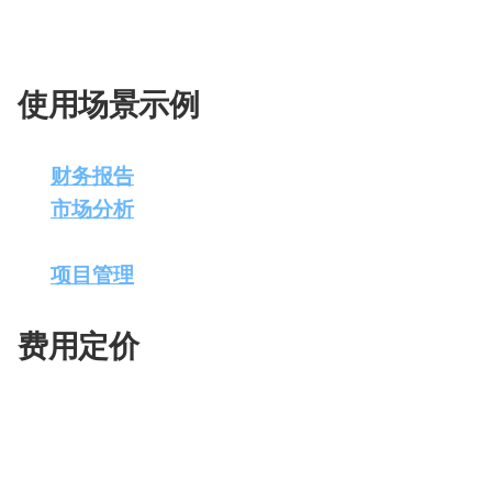
变现技巧包括提供不同级别的订阅服务，以及为企
使用场景示例
财务报告
：财务团队使用GRID Sheets快
市场分析
：市场研究人员利用GRID Sheets
析。
项目管理
：项目经理使用GRID Sheets跟踪项
费用定价
GRID Sheets提供两种订阅计划：
Plus计划
：每用户每月$29。