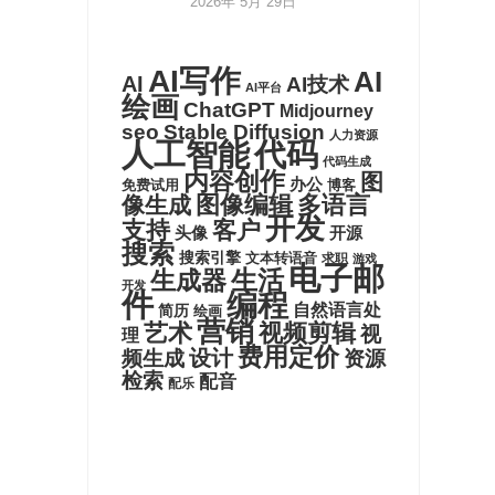
2026年 5月 29日
AI写作
AI
AI
AI技术
AI平台
绘画
ChatGPT
Midjourney
seo
Stable Diffusion
人力资源
代码
人工智能
代码生成
内容创作
图
办公
博客
免费试用
图像编辑
多语言
像生成
开发
支持
客户
头像
开源
搜索
搜索引擎
文本转语音
求职
游戏
电子邮
生活
生成器
开发
件
编程
自然语言处
简历
绘画
营销
艺术
视频剪辑
视
理
费用定价
设计
频生成
资源
检索
配音
配乐