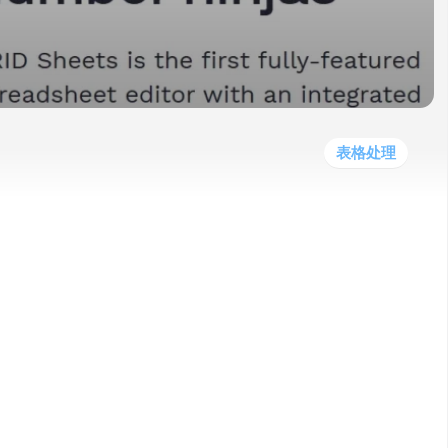
他
数
教
据
网
学
程
其
分
站
习
他
析
播
教
模
客
育
扩
型
展
资
表格处理
源
辑器功能的创新工具，它内置了AI公式辅助
在通过支持多个数据来源的合并，提高用户的工作
ts能够根据用户的自然语言描述自动生成电子表格