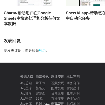
Charm-帮助用户在Google
SheetAI.app-帮助
Sheets中快速处理和分析任何文
中自动化任务
本数据
发表回复
要发表评论，您必须先
登录
。
资源入口
前沿资讯
副业变现
本站声明
Jay总站
量子位
视频变现
商务合作
Jay星球
新智元
图片变现
付费星球
Jay部落
智东西
音频变现
免责声明
Jay宇宙
36氪
直播变现
关于我们
Jay仓库
机器之心
电商变现
站点地图