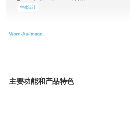
字体设计
Word-As-Image
for Semantic Typography
是一项突破性
的技术，它将文字不仅仅是作为语言的载体，而是将其转
化为能够传达深层语义的视觉图像。这项技术通过自动生
成调整过的字母，为创造性设计提供了新的维度，使得文
字在保持可读性的同时，也能成为视觉上的艺术品。
主要功能和产品特色
自动化语义调整
：利用先进的算法，自动创建反映文
本概念的图像化字母。
视觉与语义的结合
：通过视觉图像展示单词的深层含
义，同时确保易读性。
简洁的设计风格
：采用黑白设计，避免色彩和纹理的
变化，专注于语义的清晰传达。