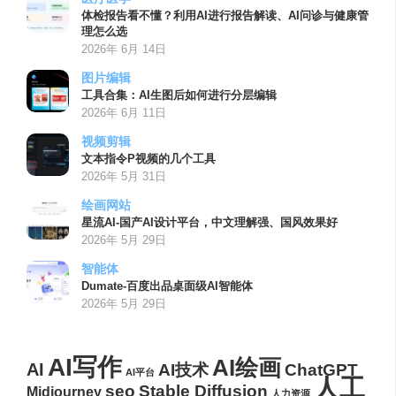
体检报告看不懂？利用AI进行报告解读、AI问诊与健康管
理怎么选
2026年 6月 14日
图片编辑
工具合集：AI生图后如何进行分层编辑
2026年 6月 11日
视频剪辑
文本指令P视频的几个工具
2026年 5月 31日
绘画网站
星流AI-国产AI设计平台，中文理解强、国风效果好
2026年 5月 29日
智能体
Dumate-百度出品桌面级AI智能体
2026年 5月 29日
AI写作
AI绘画
AI
AI技术
ChatGPT
AI平台
人工
seo
Stable Diffusion
Midjourney
人力资源