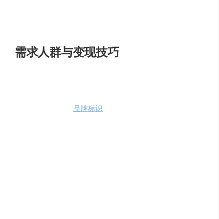
高质量视觉输出
：依托大型预训练语言视觉模型，提
取文本概念，生成高质量插图。
需求人群与变现技巧
Word-As-Image技术适用于以下领域：
设计师
：用于
品牌标识
、海报、封面等视觉设计工
作。
教育工作者
：在教学材料中使用，增强学生的理解和
记忆。
内容创作者
：为社交媒体、博客和多媒体内容创造独
特的视觉元素。
变现技巧包括提供定制化设计服务、开发相关软件插件、
以及举办在线课程和工作坊。