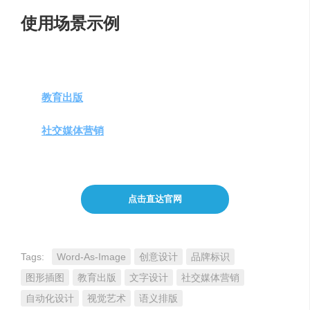
使用场景示例
品牌设计
：设计师利用Word-As-Image技术为公司或
产品创建独特的标志。
教育出版
：出版商在教材中使用这种技术，使复杂概
念更易于理解。
社交媒体营销
：内容创作者使用该技术制作引人注目
的图像，提高社交媒体帖子的吸引力。
点击直达官网
Tags:
Word-As-Image
创意设计
品牌标识
图形插图
教育出版
文字设计
社交媒体营销
自动化设计
视觉艺术
语义排版