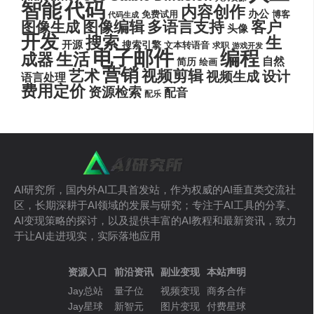
代码
智能
内容创作
办公
博客
免费试用
代码生成
图像编辑
多语言支持
客户
图像生成
头像
开发
搜索
生
开源
搜索引擎
文本转语音
求职
游戏开发
电子邮件
编程
生活
成器
自然
简历
绘画
营销
艺术
视频剪辑
设计
视频生成
语言处理
费用定价
资源检索
配音
配乐
AI研究所，国内外AI工具首发站，作为权威的AI垂直类交流社
区，长期深耕于AI领域的发展与研究；专注于AI工具的分享、
AI变现策略的探讨，以及提供丰富的AI教程和最新资讯，致力
于让AI走进现实，实际落地应用
资源入口
前沿资讯
副业变现
本站声明
Jay总站
量子位
视频变现
商务合作
Jay星球
新智元
图片变现
付费星球