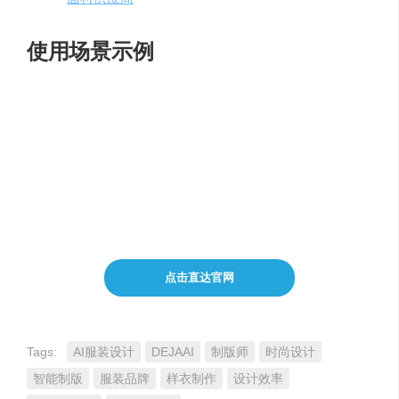
使用场景示例
时尚品牌设计
：设计师使用DEJAAI快速生成新款时装
设计图，提前布局市场。
快速反应市场
：品牌商家利用DEJAAI的智能匹配功
能，迅速找到合适的面辅料，缩短产品上市时间。
样衣制作
：制版师通过DEJAAI的样衣制作服务，加快
样衣的制作和修改周期。
点击直达官网
Tags:
AI服装设计
DEJAAI
制版师
时尚设计
智能制版
服装品牌
样衣制作
设计效率