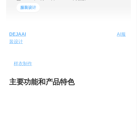
服装设计
DEJAAI
是由
杭州深图智能科技有限公司
开发的一款
AI服
装设计
工具，旨在为服装设计师和品牌商家提供一站式的
服装设计解决方案。该工具结合了人工智能技术，通过大
数据分析和机器学习，实现了从面料采购到设计、制版以
及
样衣制作
的全流程智能化。
主要功能和产品特色
生成式AI设计
：基于大量服装图像数据的训练，
DEJAAI能够智能生成服装设计图样。
面辅料智能匹配
：与数百家优质供应商合作，为设计
师提供最合适的面辅料选择。
灵感库丰富
：提供海量设计灵感，帮助设计师提升工
作效率。