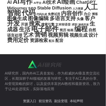
AI写作
AI绘画
AI
AI技术
ChatGPT
AI平台
人工
seo
Stable Diffusion
Midjourney
人力资源
代码
智能
内容创作
办公
博客
免费试用
代码生成
图像编辑
多语言支持
客户
图像生成
头像
开发
搜索
生
开源
搜索引擎
文本转语音
求职
游戏开发
电子邮件
编程
生活
成器
自然
简历
绘画
营销
艺术
视频剪辑
设计
视频生成
语言处理
费用定价
资源检索
配音
配乐
AI研究所，国内外AI工具首发站，作为权威的AI垂直类交流社
区，长期深耕于AI领域的发展与研究；专注于AI工具的分享、
AI变现策略的探讨，以及提供丰富的AI教程和最新资讯，致力
于让AI走进现实，实际落地应用
资源入口
前沿资讯
副业变现
本站声明