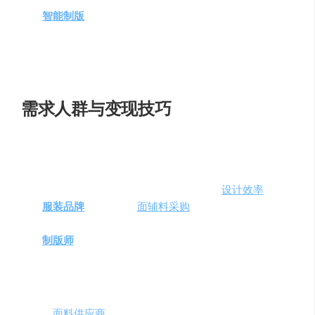
智能制版
打版
：依托先进的版型库和中央板房，确保
打版过程的高效与稳定。
样衣快速制作
：通过专属的中央样衣间，迅速完成样
衣的制作和交付。
需求人群与变现技巧
DEJAAI适合以下需求人群：
服装设计师
：快速获取设计灵感，提高
设计效率
。
服装品牌
商家
：优化
面辅料采购
，降低成本，提升产
品竞争力。
制版师
：利用智能版型库，简化打版流程，提高工作
效率。
变现技巧包括提供定制化设计服务、推出高级功能订阅、
以及与
面料供应商
合作提供采购优惠。